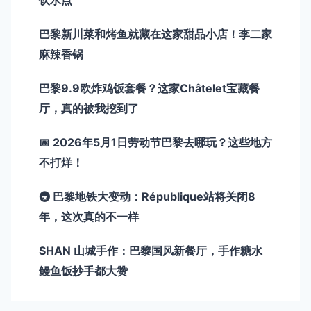
饮水点
巴黎新川菜和烤鱼就藏在这家甜品小店！李二家
麻辣香锅
巴黎9.9欧炸鸡饭套餐？这家Châtelet宝藏餐
厅，真的被我挖到了
📅 2026年5月1日劳动节巴黎去哪玩？这些地方
不打烊！
🚇 巴黎地铁大变动：République站将关闭8
年，这次真的不一样
SHAN 山城手作：巴黎国风新餐厅，手作糖水
鳗鱼饭抄手都大赞