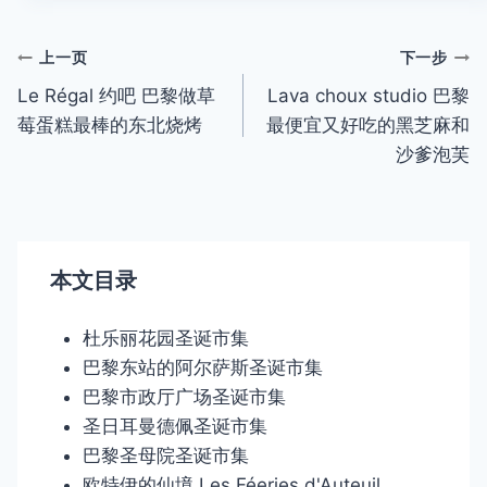
签：
文
上一页
下一步
Le Régal 约吧 巴黎做草
Lava choux studio 巴黎
章
莓蛋糕最棒的东北烧烤
最便宜又好吃的黑芝麻和
导
沙爹泡芙
航
本文目录
杜乐丽花园圣诞市集
巴黎东站的阿尔萨斯圣诞市集
巴黎市政厅广场圣诞市集
圣日耳曼德佩圣诞市集
巴黎圣母院圣诞市集
欧特伊的仙境 Les Féeries d'Auteuil