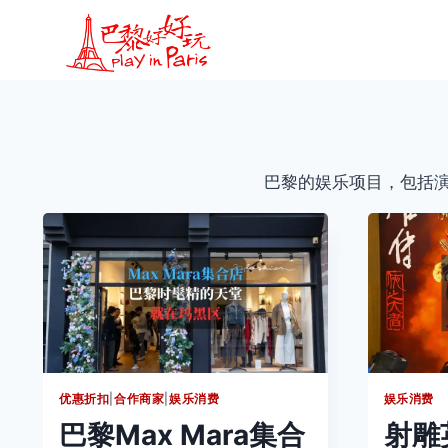
跳
到
内
容
巴黎的娱乐项目，包括
优惠折扣
|
合作商家
|
娱乐消费
娱乐消费
巴黎Max Mara集合
射雕