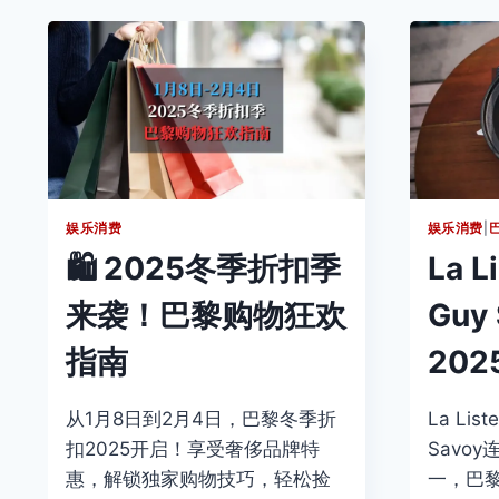
髦
精
的
天
堂！
20
FASHION
PARIS
娱乐消费
娱乐消费
|
🛍️ 2025冬季折扣季
La L
来袭！巴黎购物狂欢
Guy
指南
20
从1月8日到2月4日，巴黎冬季折
La Li
扣2025开启！享受奢侈品牌特
Savo
惠，解锁独家购物技巧，轻松捡
一，巴