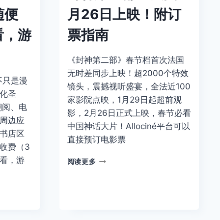
随便
月26日上映！附订
看，游
票指南
《封神第二部》春节档首次法国
无时差同步上映！超2000个特效
，不只是漫
镜头，震撼视听盛宴，全法近100
化圣
家影院点映，1月29日起超前观
翻阅、电
影，2月26日正式上映，春节必看
周边应
中国神话大片！Allociné平台可以
书店区
直接预订电影票
收费（3
看，游
封
阅读更多
神
第
二
部：
法