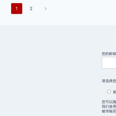
场
页
下
1
2
视
频
面
一
合
集
页
导
航
您的邮
请选择您
您可以
我们使用
被传输至 