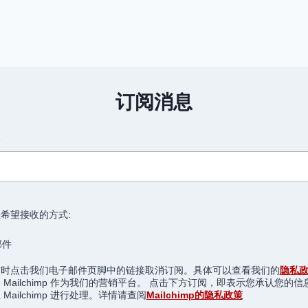
荣
浩
巴
黎
演
唱
订阅消息
会
精
华
箱
视
频
合
集
希望接收的方式:
邮件
随时点击我们电子邮件页脚中的链接取消订阅。具体可以查看我们的
隐私
 Mailchimp 作为我们的营销平台。 点击下方订阅，即表示您承认您的信
Mailchimp 进行处理。详情请查阅
Mailchimp的隐私政策