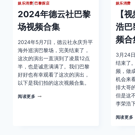
娱乐消费
|
巴黎探店
娱乐消费
2024年德云社巴黎
【视
场视频合集
浩巴
频合
2024年5月7日，德云社永庆升平
海外巡演巴黎场，完美结束了，
3月24
这次的演出一直演到了凌晨12点
结束了
半，也是诚意满满了。我们巴黎
频，做
好好也有幸观看了这次的演出，
机会来
以下是我们拍的这次视频合集。
排大哥
2024
但是这
阅读更多
年
李荣浩
德
云
阅读更多
社
巴
黎