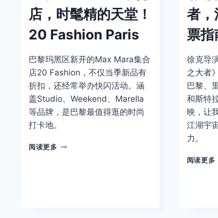
店，时髦精的天堂！
者，
20 Fashion Paris
票指
巴黎玛黑区新开的Max Mara集合
徐克导
店20 Fashion，不仅当季新品有
之大者
折扣，还经常举办快闪活动。涵
巴黎、
盖Studio、Weekend、Marella
和斯特
等品牌，是巴黎最值得逛的时尚
映，让
打卡地。
江湖宇
力。
巴
阅读更多
黎
阅读更多
MAX
MARA
集
合
店，
时