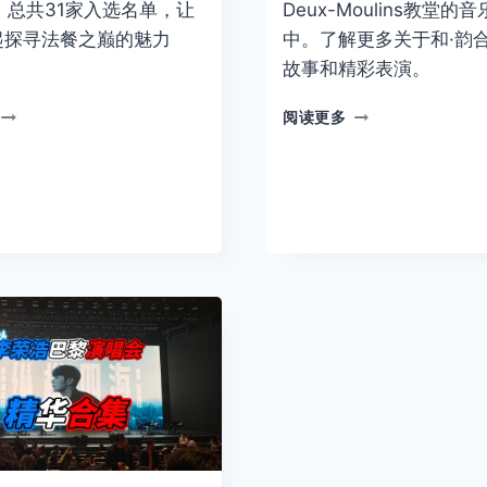
5，总共31家入选名单，让
Deux-Moulins教堂的
起探寻法餐之巅的魅力
中。了解更多关于和·韵
故事和精彩表演。
LA
体
阅读更多
LISTE
验
2025
LA
巴
JOIE
黎
D’ÉTÉ
GUY
夏
SAVOY
之
蝉
悦
联
音
2025
乐
全
会：
球
中
餐
西
厅
合
榜
璧
首
的
音