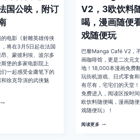
法国公映，附订
V2，3欧饮料
南
喝，漫画随便
戏随便玩
演的电影《射雕英雄传侠
》，将在3月5日起在法国
巴黎Manga Café V2
里昂、蒙彼利埃、波尔多
画咖啡馆，更是二次元文
拉斯堡的多家电影院上
地！18,000本漫画免费
我们一起感受金庸笔下的
玩街机游戏、日式零食和
宙和徐克导演的武侠魅
有尽有，宅宅们的天堂！
免费进入，阅读区按时间
射
欧饮料随便喝，漫画随便
雕
戏随便玩）！
英
雄
📖
阅读更多
传
MANGA
侠
CAFÉ