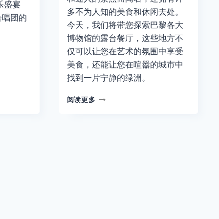
音乐盛宴
多不为人知的美食和休闲去处。
合唱团的
今天，我们将带您探索巴黎各大
博物馆的露台餐厅，这些地方不
仅可以让您在艺术的氛围中享受
美食，还能让您在喧嚣的城市中
找到一片宁静的绿洲。
巴
阅读更多
黎
博
物
馆
露
台
餐
厅
合
集
|