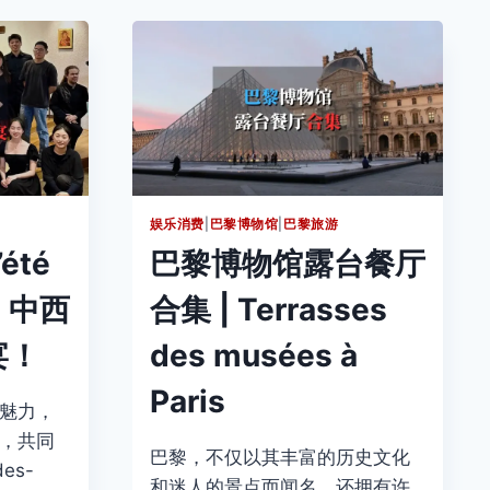
国
2
月
26
日
上
映！
附
订
票
娱乐消费
|
巴黎博物馆
|
巴黎旅游
指
’été
巴黎博物馆露台餐厅
南
：中西
合集 | Terrasses
宴！
des musées à
Paris
魅力，
，共同
巴黎，不仅以其丰富的历史文化
es-
和迷人的景点而闻名，还拥有许