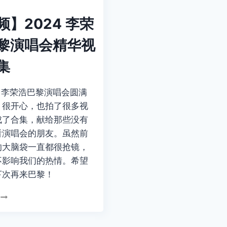
乐
盛
频】2024 李荣
宴！
黎演唱会精华视
集
日李荣浩巴黎演唱会圆满
。很开心，也拍了很多视
成了合集，献给那些没有
看演唱会的朋友。虽然前
的大脑袋一直都很抢镜，
不影响我们的热情。希望
下次再来巴黎！
【视
频】
2024
李