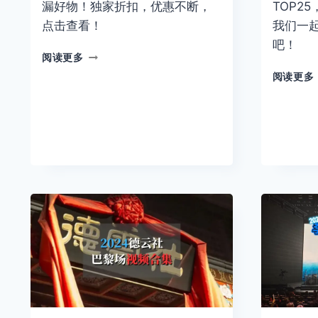
漏好物！独家折扣，优惠不断，
TOP2
点击查看！
我们一
吧！
🛍️
阅读更多
2025
阅读更多
冬
季
折
扣
季
来
袭！
巴
黎
购
物
狂
欢
指
南