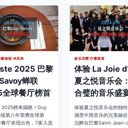
之
V2，
大
3
者，
欧
法
饮
国
料
公
随
映，
便
附
喝，
订
漫
票
画
巴黎旅游
|
米其林
娱乐消费
|
巴黎旅游
指
随
iste 2025 巴黎
体验 La Joie d
南
便
看，
 Savoy蝉联
夏之悦音乐会
游
戏
25全球餐厅榜首
合璧的音乐盛
随
便
玩
ste 2025榜单揭晓！Guy
体验夏之悦音乐会的独特
y连续第八年荣膺全球第
感受中西音乐的完美融合
黎餐厅表现出色，7家入选
沉醉在巴黎Saint-Jean-d