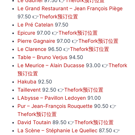
Le Gabriel
97.50 👉
Thefork预订位置
Le Grand Restaurant – Jean François Piège
97.50 👉
Thefork预订位置
Le Pré Catelan
97.50
Epicure
97.00 👉
Thefork预订位置
Pierre Gagnaire
97.00 👉
TheFork预订位置
Le Clarence
96.50 👉
Thefork预订位置
Table – Bruno Verjus
94.50
Le Meurice – Alain Ducasse
93.00 👉
Thefork
预订位置
Hakuba
92.50
Taillevent
92.50 👉
Thefork预订位置
LAbysse – Pavillon Ledoyen
91.00
Pur – Jean-François Rouquette
90.50 👉
Thefork预订位置
David Toutain
89.50 👉
Thefork预订位置
La Scène – Stéphanie Le Quellec
87.50 👉