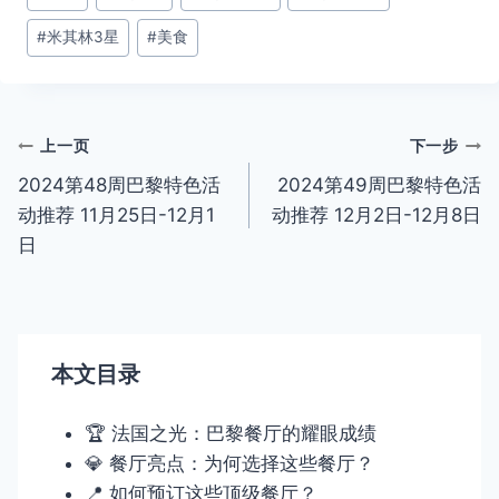
章
#
米其林3星
#
美食
标
签：
文
上一页
下一步
2024第48周巴黎特色活
2024第49周巴黎特色活
章
动推荐 11月25日-12月1
动推荐 12月2日-12月8日
导
日
航
本文目录
🏆 法国之光：巴黎餐厅的耀眼成绩
💎 餐厅亮点：为何选择这些餐厅？
📍 如何预订这些顶级餐厅？