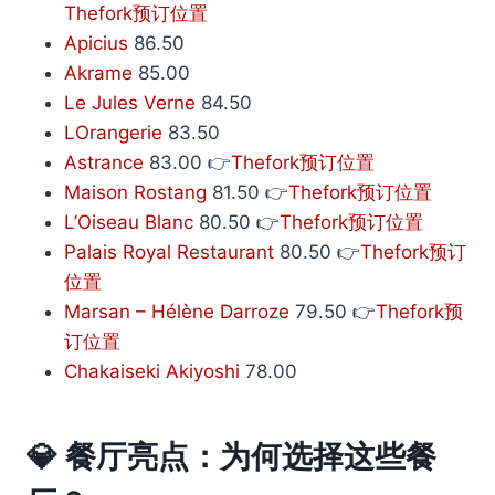
Thefork预订位置
Apicius
86.50
Akrame
85.00
Le Jules Verne
84.50
LOrangerie
83.50
Astrance
83.00 👉
Thefork预订位置
Maison Rostang
81.50 👉
Thefork预订位置
L’Oiseau Blanc
80.50 👉
Thefork预订位置
Palais Royal Restaurant
80.50 👉
Thefork预订
位置
Marsan – Hélène Darroze
79.50 👉
Thefork预
订位置
Chakaiseki Akiyoshi
78.00
💎 餐厅亮点：为何选择这些餐