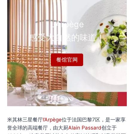
L’Arpège
感受大自然的味道！
餐馆官网
米其林三星餐厅
l’Arpège
位于法国巴黎7区，是一家享
誉全球的高端餐厅，由大厨
Alain Passard
创立于