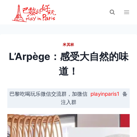
跳
到
内
容
米其林
L’Arpège：感受大自然的味
道！
巴黎吃喝玩乐微信交流群，加微信
playinparis1
备
注入群