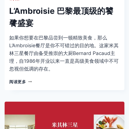
L’Ambroisie 巴黎最顶级的饕
餮盛宴
如果你想要在巴黎品尝到一顿精致美食，那么
L’Ambroisie餐厅是你不可错过的目的地。这家米其
林三星餐厅由备受推崇的大厨Bernard Pacaud主
理，自1986年开业以来一直是高级美食领域中不可
忽视但低调的存在。
L’AMBROISIE
阅读更多
巴
黎
最
顶
级
的
饕
餮