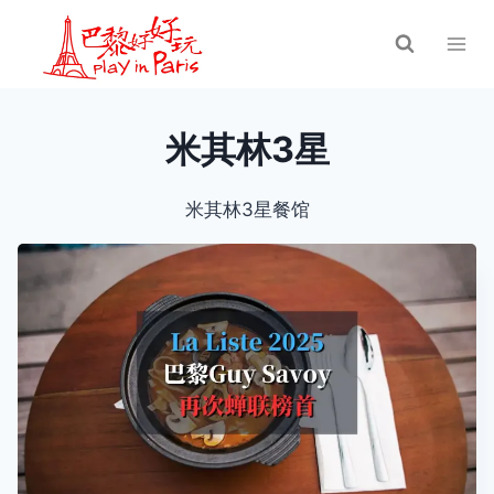
跳
到
内
容
米其林3星
米其林3星餐馆