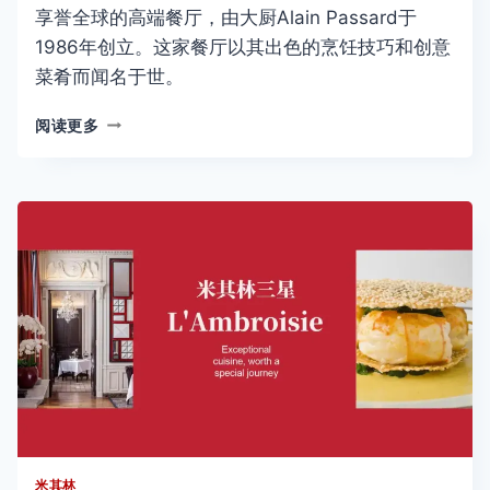
享誉全球的高端餐厅，由大厨Alain Passard于
1986年创立。这家餐厅以其出色的烹饪技巧和创意
菜肴而闻名于世。
L’ARPÈGE：
阅读更多
感
受
大
自
然
的
味
道！
米其林