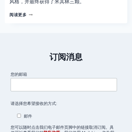
风格，并最终获得了米其林三颗。
KEI
阅读更多
新
晋
米
其
林
3
订阅消息
星
–
独
您的邮箱
一
无
二
的
美
请选择您希望接收的方式:
食
邮件
您可以随时点击我们电子邮件页脚中的链接取消订阅。具