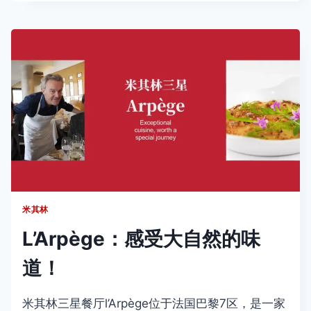
黎
新
晋
米
其
林
餐
厅
米其林
L’Arpège：感受大自然的味
道！
米其林三星餐厅l’Arpège位于法国巴黎7区，是一家