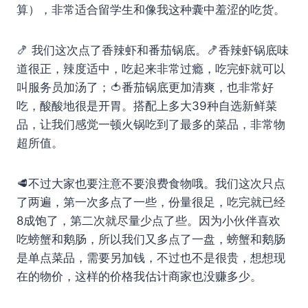
算），非常适合留学生和像我这种囊中羞涩的吃货。
🍤 我们这次点了香辣虾和番茄锅底。🍤香辣虾锅底味
道很正，辣度适中，吃起来非常过瘾，吃完虾就可以
叫服务员加汤了；🍅番茄锅底更加清爽，也非常好
吃，酸酸地很是开胃。搭配上多大39种自选新鲜菜
品，让我们感觉一顿火锅吃到了最多的菜品，非常物
超所值。
🥩不过大家也要注意不要浪费食物哦。我们这次只点
了两遍，第一次多点了一些，份量很足，吃完就已经
8成饱了，第二次就尽量少点了些。因为小伙伴喜欢
吃螃蟹和鹅肠，所以我们又多点了一盘，螃蟹和鹅肠
是单点菜品，需要另加钱，不过也不是很贵，想想现
在的物价，这样的价格我估计商家也没赚多少。