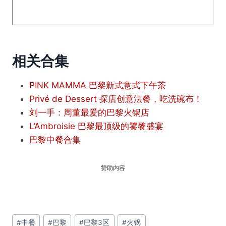
相关合集
PINK MAMMA 巴黎新式意式下午茶
Privé de Dessert 探店创意法餐，吃洗碗布！
刘一手：周董最爱的巴黎火锅店
L’Ambroisie 巴黎最顶级的饕餮盛宴
巴黎中餐合集
赞助内容
文
#
中餐
#
巴黎
#
巴黎3区
#
火锅