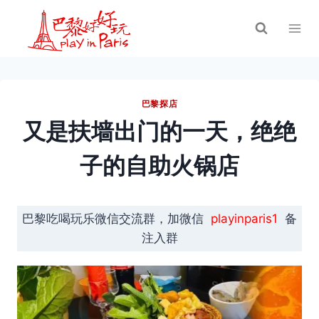
跳
到
内
容
巴黎探店
又是扶墙出门的一天，绝绝
子的自助火锅店
巴黎吃喝玩乐微信交流群，加微信
playinparis1
备
注入群