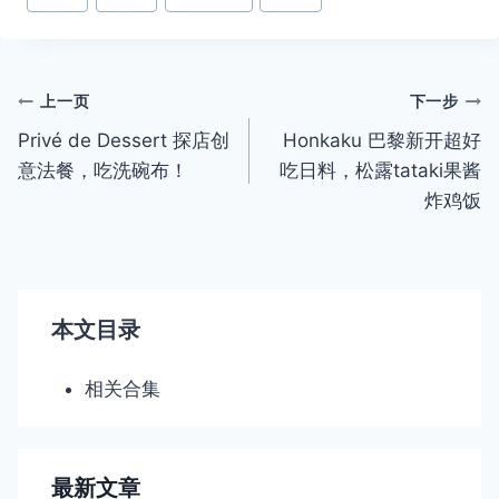
章
标
签：
文
上一页
下一步
Privé de Dessert 探店创
Honkaku 巴黎新开超好
章
意法餐，吃洗碗布！
吃日料，松露tataki果酱
导
炸鸡饭
航
本文目录
相关合集
最新文章