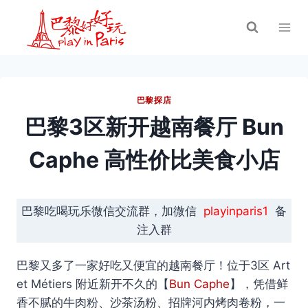
跳
到
内
容
巴黎探店
巴黎3区新开越南餐厅 Bun
Caphe 高性价比美食小店
巴黎吃喝玩乐微信交流群，加微信
playinparis1
备
注入群
巴黎又多了一家好吃又便宜的越南餐厅！位于3区 Art
et Métiers 附近新开不久的【
Bun Caphe
】，凭借鲜
香不腻的牛肉粉、沙茶汤粉、招牌河内烤肉卷粉，一