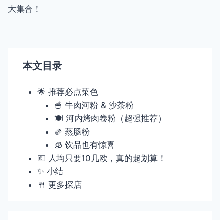
导
大集合！
航
本文目录
🌟 推荐必点菜色
🥣 牛肉河粉 & 沙茶粉
🍽 河内烤肉卷粉（超强推荐）
🫔 蒸肠粉
🧊 饮品也有惊喜
💶 人均只要10几欧，真的超划算！
✨ 小结
🍴 更多探店