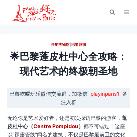
跳
到
内
容
巴黎博物馆
|
巴黎旅游
🌟巴黎蓬皮杜中心全攻略：
现代艺术的终极朝圣地
巴黎吃喝玩乐微信交流群，加微信
playinparis1
备
注入群
无论你是艺术爱好者，还是初次探访巴黎的游客，
蓬
皮杜中心（
Centre Pompidou
）
都不可错过！这座
以“裸露管线”闻名的建筑，不仅是巴黎最前卫的文化