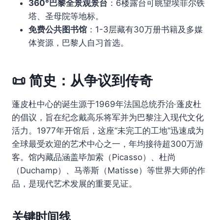
360°巴黎全景观景台
：6楼露台可眺望埃菲尔铁
塔、圣母院等地标。
免费公共图书馆
：1-3层藏有30万册书籍及多媒
体资源，巴黎人自习首选。
📜
简史：从争议到传奇
蓬皮杜中心的诞生源于1969年法国总统乔治·蓬皮杜
的倡议，旨在纪念戴高乐将军并为巴黎注入现代文化
活力。1977年开馆后，这座“未完工的工地”迅速成为
全球最受欢迎的艺术中心之一，年均接待超300万游
客。馆内藏品涵盖毕加索（Picasso）、杜尚
（Duchamp）、马蒂斯（Matisse）等世界大师的作
品，是现代艺术发展的重要见证。
关键时间线