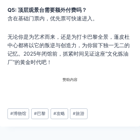
Q5: 顶层观景台需要额外付费吗？
含在基础门票内，优先票可快速进入。
无论你是为艺术而来，还是为打卡巴黎全景，蓬皮杜
中心都将以它的叛逆与创造力，为你留下独一无二的
记忆。2025年闭馆前，抓紧时间见证这座“文化炼油
厂”的黄金时代吧！
赞助内容
文
#
博物馆
#
巴黎
#
攻略
#
旅游
章
标
签：