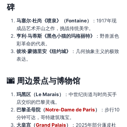
碑
马塞尔·杜尚《喷泉》（Fontaine）
：1917年现
成品艺术开山之作，挑战传统美学。
亨利·马蒂斯《黑色小猫的玛格丽特》
：野兽派色
彩革命的代表。
彼埃·蒙德里安《纽约城》
：几何抽象主义的极致
表达。
🌆
周边景点与博物馆
玛黑区（Le Marais）
：中世纪街道与时尚买手
店交织的巴黎灵魂。
巴黎圣母院（
Notre-Dame de Paris
）
：步行10
分钟可达，哥特建筑瑰宝。
大皇宫（
Grand Palais
）
：2025年部分蓬皮杜