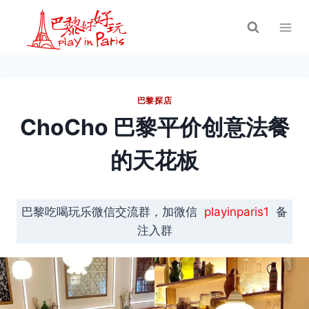
跳
到
内
容
巴黎探店
ChoCho 巴黎平价创意法餐
的天花板
巴黎吃喝玩乐微信交流群，加微信
playinparis1
备
注入群