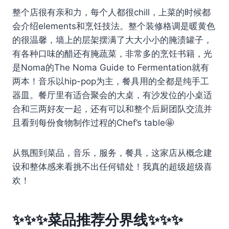
整个店很有亲和力，每个人都很chill，上菜的时候都
会介绍elements和烹饪技法。整个装修格调是暖黄色
的很温馨，墙上的层架摆满了大大小小的腌渍罐子，
有各种口味的醋还有腌蔬菜，非常多的烹饪书籍，光
是Noma的The Noma Guide to Fermentation就有
两本！音乐以hip-pop为主，餐具用的全都是纯手工
器皿。餐厅里有适合聚会的大桌，有沙发位的小桌适
合和三两好友一起，还有可以和整个后厨团队交流并
且看到每份食物制作过程的Chef’s table🤩
从氛围到菜品，音乐，服务，餐具，这家店从概念建
设和整体感来看挑不出任何错处！我真的超级超级喜
欢！
✨✨✨菜品推荐分界线✨✨✨