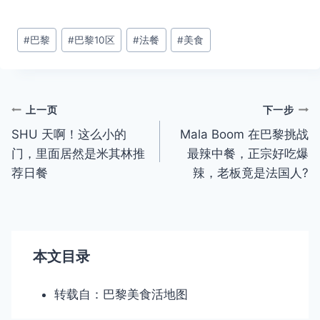
文
#
巴黎
#
巴黎10区
#
法餐
#
美食
章
标
签：
文
上一页
下一步
SHU 天啊！这么小的
Mala Boom 在巴黎挑战
章
门，里面居然是米其林推
最辣中餐，正宗好吃爆
导
荐日餐
辣，老板竟是法国人?
航
本文目录
转载自：巴黎美食活地图