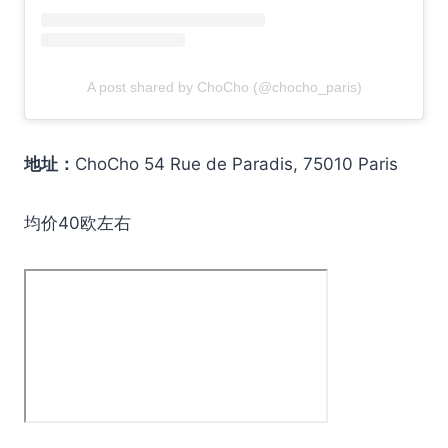
A post shared by ChoCho (@chocho_paris)
地址：
ChoCho 54 Rue de Paradis, 75010 Paris
均价40欧左右