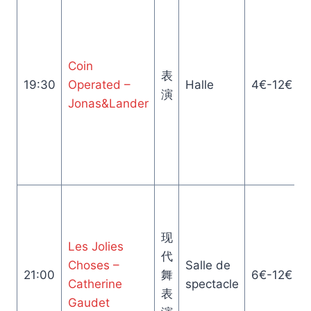
Coin
表
19:30
Operated –
Halle
4€-12€
演
Jonas&Lander
现
Les Jolies
代
Choses –
Salle de
21:00
舞
6€-12€
Catherine
spectacle
表
Gaudet