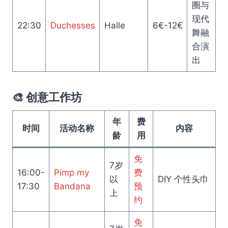
圈与
现代
22:30
Duchesses
Halle
6€-12€
舞融
合演
出
🎨 创意工作坊
年
费
时间
活动名称
内容
龄
用
免
7岁
16:00-
Pimp my
费
以
DIY 个性头巾
17:30
Bandana
预
上
约
免