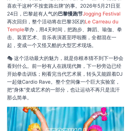
喜欢干这种“不按套路出牌”的事。2026年5月21日至
24日，巴黎超有人气的
巴黎慢跑节
Jogging Festival
再次回归，整个活动将在巴黎3区的
Le Carreau du
Temple
举办，用4天时间，把跑步、舞蹈、瑜伽、拳
击、装置艺术、音乐表演甚至呼啦圈，全都混在一
起，变成一个又怪又酷的大型艺术现场。
🎭 这个活动最大的魅力，就是你根本猜不到下一秒会
看到什么。前一秒有人在跳现代舞，下一秒旁边已经
开始拳击训练；刚看完当代艺术展，转头又能跟着DJ
一起做Cardio Rave。整个空间像一个巨大实验室，
把“身体”变成艺术的一部分，也让运动不再只是流汗
那么简单。