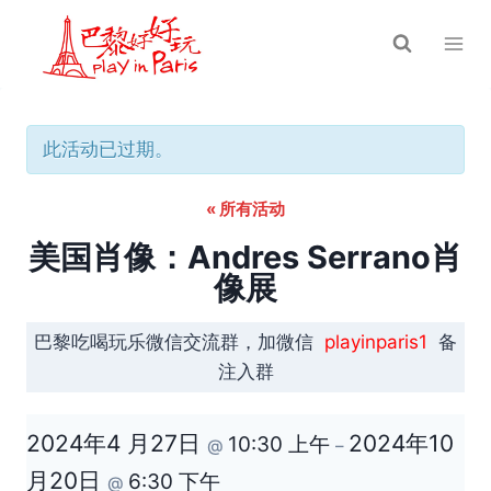
跳
到
内
容
此活动已过期。
« 所有活动
美国肖像：Andres Serrano肖
像展
巴黎吃喝玩乐微信交流群，加微信
playinparis1
备
注入群
2024年4 月27日
2024年10
10:30 上午
@
–
月20日
6:30 下午
@