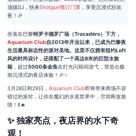
顶级DJ，快来
Shotgun预订门票
，享受沉浸式狂欢
夜！🎉
坐落在巴黎
特罗卡德罗广场（Trocadéro）下方，
Aquarium Club
自2013年开业以来，已成为巴黎夜
生活最具标志性的派对圣地。这里不仅拥有纽约Loft
风的时尚设计，还搭配了一个高达8米的巨型水族
箱
，超过
5000条金鱼
在灯光闪烁间游弋，营造出极
致沉浸式的夜店体验！🎉✨
3月28日和29日，
Aquarium Club
即将带来两场不容
错过的派对，让你在魔幻的水底世界中，尽情释放激
情！💃🔥
✨ 独家亮点，夜店界的水下奇
观！