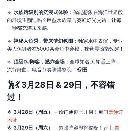
🔹
水族馆级别的沉浸式体验
：你能想象在海洋世界般
的环境里蹦迪吗？巨型水族箱与霓虹灯光交错，让每
一秒都充满未来感。
🔹
神秘人鱼秀，带来梦幻氛围
：独家水中表演，专业
美人鱼舞者在5000条金鱼中穿梭，视觉震撼指数💯！
🔹
顶级DJ阵容，燃炸全场
：全球知名DJ轮番上阵，
流行舞曲、电音节奏嗨爆整晚！🎧🎛️
🕺💃
3月28日 & 29日，不容错
过！
🌟
3月28日（周五）
– 预订通道已开启！🎟️
门票预订
地址
🌟
3月29日（周六）
– 超强阵容即将揭晓！🎶
门票