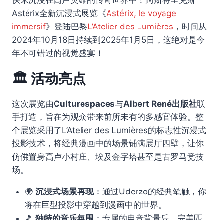
Astérix全新沉浸式展览《
Astérix, le voyage
immersif
》登陆巴黎
L’Atelier des Lumières
，时间从
2024年10月18日持续到2025年1月5日，这绝对是今
年不可错过的视觉盛宴！
🏛️ 活动亮点
这次展览由
Culturespaces
与
Albert René出版社
联
手打造，旨在为观众带来前所未有的多感官体验。整
个展览采用了L’Atelier des Lumières的标志性沉浸式
投影技术，将经典漫画中的场景铺满展厅四壁，让你
仿佛置身高卢小村庄、埃及金字塔甚至是古罗马竞技
场。
🌍
沉浸式场景再现
：通过Uderzo的经典笔触，你
将在巨型投影中穿越到漫画中的世界。
🎵
独特的音乐氛围
：专属的电音背景乐，完美匹