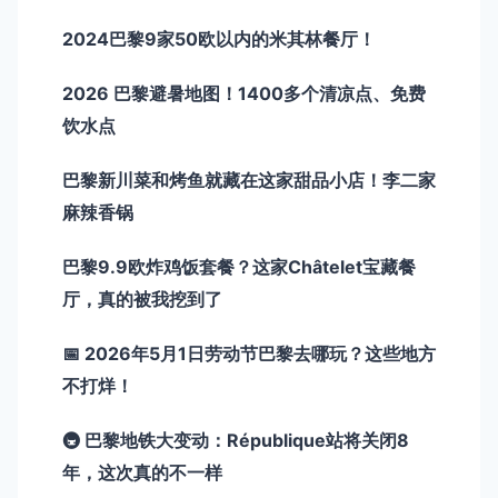
2024巴黎9家50欧以内的米其林餐厅！
2026 巴黎避暑地图！1400多个清凉点、免费
饮水点
巴黎新川菜和烤鱼就藏在这家甜品小店！李二家
麻辣香锅
巴黎9.9欧炸鸡饭套餐？这家Châtelet宝藏餐
厅，真的被我挖到了
📅 2026年5月1日劳动节巴黎去哪玩？这些地方
不打烊！
🚇 巴黎地铁大变动：République站将关闭8
年，这次真的不一样