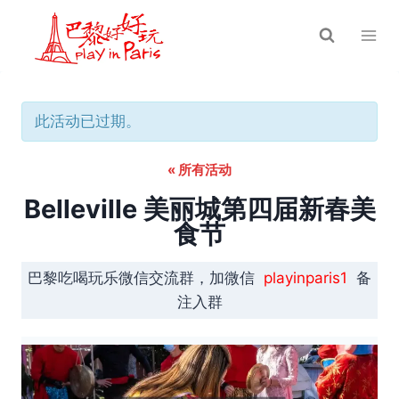
跳
到
内
容
此活动已过期。
« 所有活动
Belleville 美丽城第四届新春美
食节
巴黎吃喝玩乐微信交流群，加微信
playinparis1
备
注入群