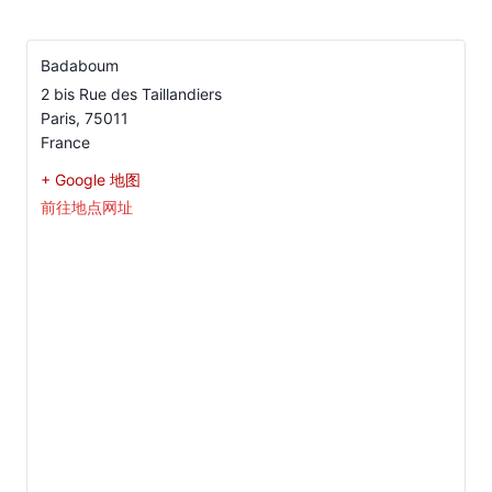
Badaboum
2 bis Rue des Taillandiers
Paris
,
75011
France
+ Google 地图
前往地点网址