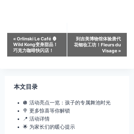
活
«
Orlinski Le Café 🦍
到吉美博物馆体验唐代
Wild Kong变身甜品！
花钿妆工坊！Fleurs du
动
巧克力咖啡快闪店！
Visage
»
导
航
本文目录
🪩 活动亮点一览：孩子的专属舞池时光
🍭 更多惊喜等你解锁
📍 活动详情
🌟 为家长们的暖心提示