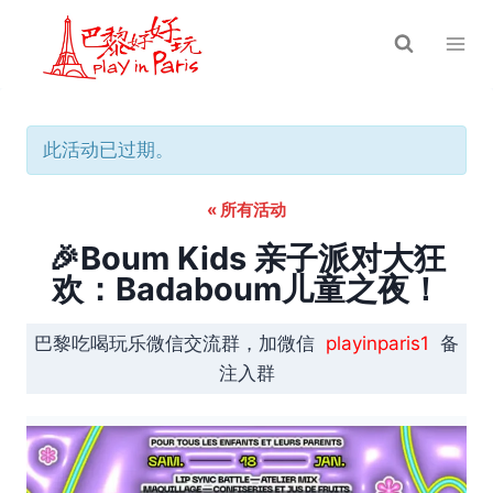
跳
到
内
容
此活动已过期。
« 所有活动
🎉Boum Kids 亲子派对大狂
欢：Badaboum儿童之夜！
巴黎吃喝玩乐微信交流群，加微信
playinparis1
备
注入群