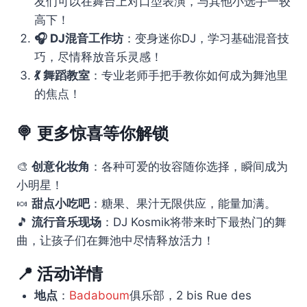
友们可以在舞台上对口型表演，与其他小选手一较
高下！
🎧 DJ混音工作坊
：变身迷你DJ，学习基础混音技
巧，尽情释放音乐灵感！
💃 舞蹈教室
：专业老师手把手教你如何成为舞池里
的焦点！
🍭
更多惊喜等你解锁
🎨
创意化妆角
：各种可爱的妆容随你选择，瞬间成为
小明星！
🍬
甜点小吃吧
：糖果、果汁无限供应，能量加满。
🎵
流行音乐现场
：DJ Kosmik将带来时下最热门的舞
曲，让孩子们在舞池中尽情释放活力！
📍
活动详情
地点
：
Badaboum
俱乐部，2 bis Rue des