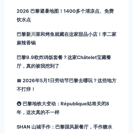
2026 巴黎避暑地图！1400多个清凉点、免费
饮水点
巴黎新川菜和烤鱼就藏在这家甜品小店！李二家
麻辣香锅
巴黎9.9欧炸鸡饭套餐？这家Châtelet宝藏餐
厅，真的被我挖到了
📅 2026年5月1日劳动节巴黎去哪玩？这些地方
不打烊！
🚇 巴黎地铁大变动：République站将关闭8
年，这次真的不一样
SHAN 山城手作：巴黎国风新餐厅，手作糖水