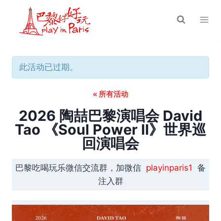
跳
到
内
容
此活动已过期。
« 所有活动
2026 陶喆巴黎演唱会 David
Tao 《Soul Power II》世界巡
回演唱会
巴黎吃喝玩乐微信交流群，加微信
playinparis1
备
注入群