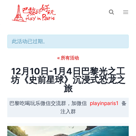
跳
到
内
容
此活动已过期。
« 所有活动
12月10日-1月4日巴黎光之工
坊《史前星球》沉浸式恐龙之
旅
巴黎吃喝玩乐微信交流群，加微信
playinparis1
备
注入群