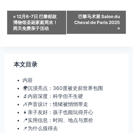
活
«
12月6-7日 巴黎邮政
巴黎马术展 Salon du
博物馆圣诞家庭周末！
Cheval de Paris 2025
动
»
两天免费亲子活动
导
航
本文目录
内容
🌍沉浸亮点：360度被史前世界包围
🔬内容深度：科学但不生硬
🎶声音设计：情绪被悄悄带走
👧亲子友好：孩子也能玩得开心
📍实用信息：时间、地点与票价
📌为什么值得去