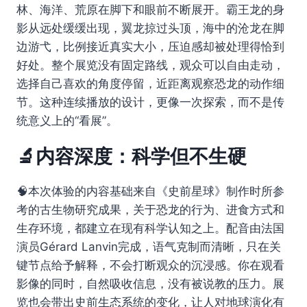
林、海洋、荒原在脚下和眼前不断展开。霸王龙的身
影从远处缓缓出现，翼龙掠过头顶，海中的沧龙在脚
边游弋，比例接近真实大小，压迫感却被处理得恰到
好处。整个展览没有固定路线，观众可以自由走动，
选择自己喜欢的角度停留，近距离观察恐龙的动作细
节。这种连续播放的设计，更像一次探索，而不是传
统意义上的“看展”。
🔬内容深度：科学但不生硬
🧠本次体验的内容基础来自《史前星球》制作时所参
考的古生物研究成果，关于恐龙的行为、进食方式和
生存环境，都建立在现有科学认知之上。配音由法国
演员Gérard Lanvin完成，语气克制而清晰，只在关
键节点给予解释，不会打断观众的沉浸感。你在观看
影像的同时，自然吸收信息，没有被说教的压力。展
览也会带出史前生态系统的变化，让人对地球演化有