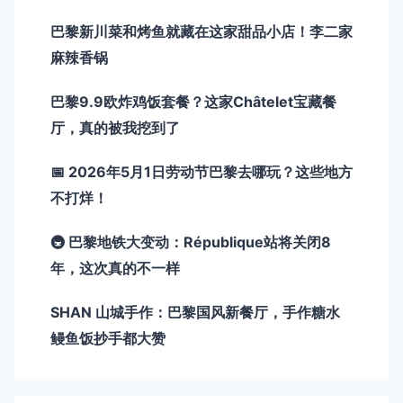
巴黎新川菜和烤鱼就藏在这家甜品小店！李二家
麻辣香锅
巴黎9.9欧炸鸡饭套餐？这家Châtelet宝藏餐
厅，真的被我挖到了
📅 2026年5月1日劳动节巴黎去哪玩？这些地方
不打烊！
🚇 巴黎地铁大变动：République站将关闭8
年，这次真的不一样
SHAN 山城手作：巴黎国风新餐厅，手作糖水
鳗鱼饭抄手都大赞