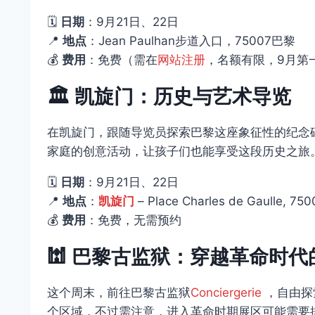
🗓️
日期
：9月21日、22日
📍
地点
：Jean Paulhan步道入口，75007巴黎
💰
费用
：免费（需在
网站注册
，名额有限，9月第
🏛️
凯旋门：历史与艺术导览
在凯旋门，跟随导览员探索巴黎这座象征性的纪念
家庭的创意活动，让孩子们也能享受这段历史之旅
🗓️
日期
：9月21日、22日
📍
地点
：
凯旋门
– Place Charles de Gaulle, 750
💰
费用
：免费，无需预约
🕍
巴黎古监狱：穿越革命时代
这个周末，前往巴黎古监狱
Conciergerie
，自由探
个区域，不过需注意，进入革命时期展区可能需要