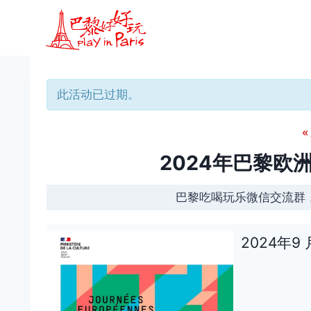
跳
到
内
容
此活动已过期。
«
2024年巴黎欧
巴黎吃喝玩乐微信交流群
2024年9