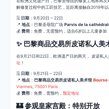
在欧洲文化遗产日，巴黎圣母院的修复工地将再次
解修复过程中的工匠技艺，近距离接触自2019年
🗓️
日期
：9月20日 – 22日
📍
地点
：巴黎圣母院广场
Parvis de la cathédra
💰
费用
：免费，无需预约，适合6岁以上儿童参加
✨
巴黎商品交易所皮诺私人美
在9月21日和22日，欧洲遗产日的两天， 皮诺
址
！
🗓️
日期
：9月21日 – 22日
📍
地点
：
巴黎商品交易所皮诺私人美术馆
Bourse 
Viarmes, 75001 Paris
💰
费用
：免费，需预约，
预定地址
🏰
参观皇家宫殿：特别开放