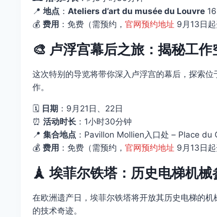
📍
地点
：
Ateliers d’art du musée du Louvre
16
💰
费用
：免费（需预约，
官网预约地址
9月13日
🎨
卢浮宫幕后之旅：揭秘工作
这次特别的导览将带你深入卢浮宫的幕后，探索位于M
作。
🗓️
日期
：9月21日、22日
⏰
活动时长
：1小时30分钟
📍
集合地点
：Pavillon Mollien入口处 – Place du C
💰
费用
：免费（需预约，
官网预约地址
9月13日
🗼
埃菲尔铁塔：历史电梯机械
在欧洲遗产日，埃菲尔铁塔将开放其历史电梯的机
的技术奇迹。