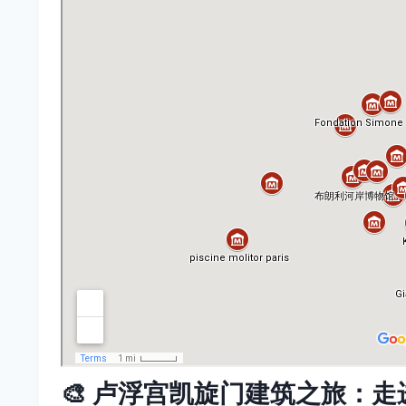
🎨
卢浮宫凯旋门建筑之旅：走