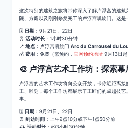
这次特别的建筑之旅将带你深入了解卢浮宫的建筑
院、方庭以及刚刚修复完工的卢浮宫凯旋门。这是
🗓️
日期
：9月21日、22日
⏰
活动时长
：1小时30分钟
📍
地点
：卢浮宫凯旋门
Arc du Carrousel du Lo
💰
费用
：免费（需预约，
官网预约地址
9月13日
🎨
卢浮宫艺术工作坊：探索幕
卢浮宫的艺术工作坊将向公众开放，带你近距离接
工、雕刻，每个工作坊都展示了工匠们的卓越技艺
事。
🗓️
日期
：9月21日、22日
⏰
到达时间
：上午9点10分或下午1点50分前
🕰️
活动时长
：约3小时30分钟