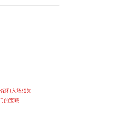
介绍和入场须知
坦卡门的宝藏