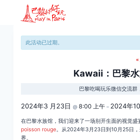
跳
到
内
容
此活动已过期。
«
Kawaii：巴
巴黎吃喝玩乐微信交流群
2024年3 月23日
2024年1
8:00 上午
@
–
在巴黎水族馆，我们迎来了一场别开生面的视觉盛宴
poisson rouge
。从2024年3月23日到10月2
界。