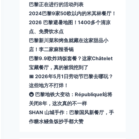
巴黎正在进行的活动列表
2024巴黎9家50欧以内的米其林餐厅！
2026 巴黎避暑地图！1400多个清凉
点、免费饮水点
巴黎新川菜和烤鱼就藏在这家甜品小
店！李二家麻辣香锅
巴黎9.9欧炸鸡饭套餐？这家Châtelet
宝藏餐厅，真的被我挖到了
📅 2026年5月1日劳动节巴黎去哪玩？
这些地方不打烊！
🚇 巴黎地铁大变动：République站将
关闭8年，这次真的不一样
SHAN 山城手作：巴黎国风新餐厅，手
作糖水鳗鱼饭抄手都大赞