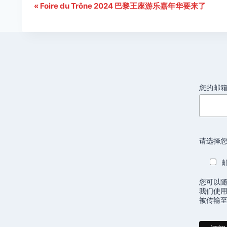
«
Foire du Trône 2024 巴黎王座游乐嘉年华要来了
活
动
导
航
您的邮
请选择您
您可以
我们使用
被传输至 