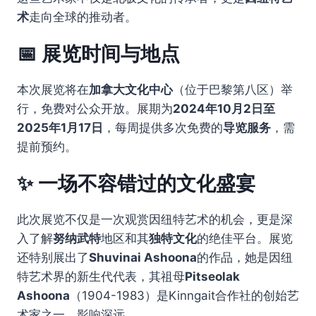
术
走向全球的推动者。
📅 展览时间与地点
本次展览将在
加拿大文化中心
（位于巴黎第八区）举
行，免费对公众开放。展期为
2024年10月2日至
2025年1月17日
，每周提供多次免费的
导览服务
，需
提前预约。
✨ 一场不容错过的文化盛宴
此次展览不仅是一次观赏因纽特艺术的机会，更是深
入了解
努纳武特
地区和其
独特文化
的绝佳平台。展览
还特别展出了
Shuvinai Ashoona
的作品，她是因纽
特艺术界的新生代代表，其祖母
Pitseolak
Ashoona
（1904-1983）是Kinngait合作社的创始艺
术家之一，影响深远。