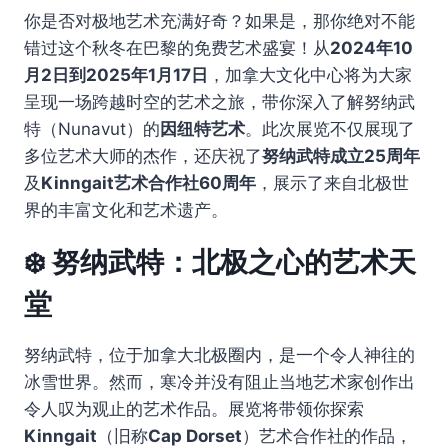
你是否对极地艺术充满好奇？如果是，那你绝对不能
错过这个秋冬在巴黎的免费艺术盛宴！从
2024年10
月2日到2025年1月17日
，加拿大文化中心将为大家
呈现一场跨越时空的艺术之旅，带你深入了解努纳武
特（Nunavut）的
因纽特艺术
。此次展览不仅展现了
多位艺术大师的杰作，还庆祝了
努纳武特成立25周年
及
Kinngait艺术合作社60周年
，展示了来自北极世
界的丰富文化和艺术遗产。
❄️ 努纳武特：北极之心的艺术天
堂
努纳武特，位于加拿大北极圈内，是一个令人神往的
冰雪世界。然而，寒冷并没有阻止当地艺术家创作出
令人叹为观止的艺术作品。展览将带领你探索
Kinngait
（旧称
Cap Dorset
）艺术合作社的作品，