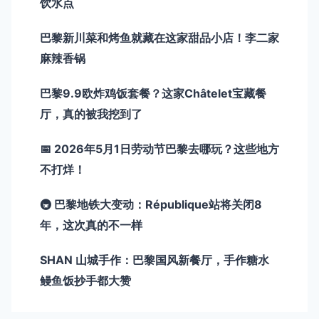
饮水点
巴黎新川菜和烤鱼就藏在这家甜品小店！李二家
麻辣香锅
巴黎9.9欧炸鸡饭套餐？这家Châtelet宝藏餐
厅，真的被我挖到了
📅 2026年5月1日劳动节巴黎去哪玩？这些地方
不打烊！
🚇 巴黎地铁大变动：République站将关闭8
年，这次真的不一样
SHAN 山城手作：巴黎国风新餐厅，手作糖水
鳗鱼饭抄手都大赞