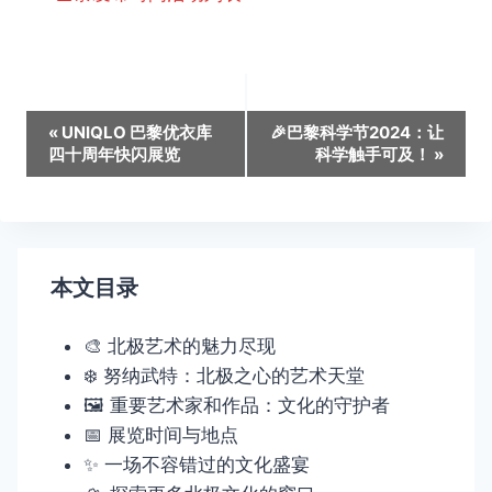
活
«
UNIQLO 巴黎优衣库
🎉巴黎科学节2024：让
四十周年快闪展览
科学触手可及！
»
动
导
航
本文目录
🎨 北极艺术的魅力尽现
❄️ 努纳武特：北极之心的艺术天堂
🖼️ 重要艺术家和作品：文化的守护者
📅 展览时间与地点
✨ 一场不容错过的文化盛宴