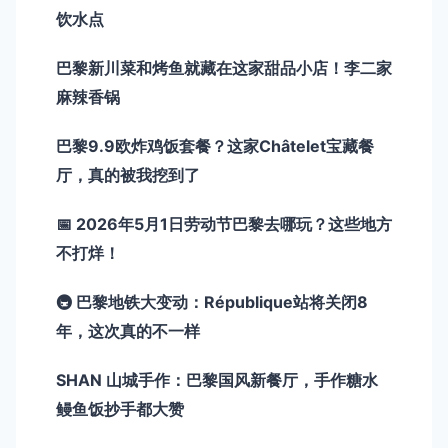
饮水点
巴黎新川菜和烤鱼就藏在这家甜品小店！李二家
麻辣香锅
巴黎9.9欧炸鸡饭套餐？这家Châtelet宝藏餐
厅，真的被我挖到了
📅 2026年5月1日劳动节巴黎去哪玩？这些地方
不打烊！
🚇 巴黎地铁大变动：République站将关闭8
年，这次真的不一样
SHAN 山城手作：巴黎国风新餐厅，手作糖水
鳗鱼饭抄手都大赞