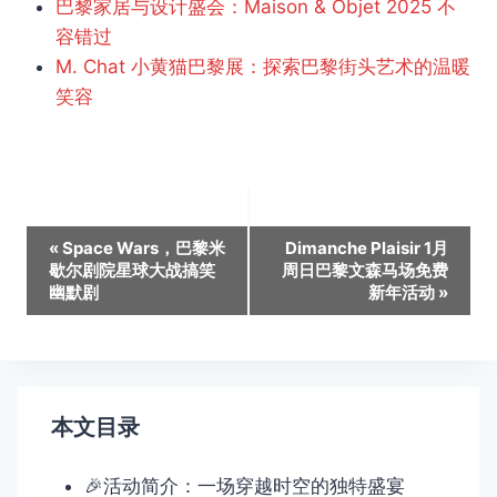
巴黎家居与设计盛会：Maison & Objet 2025 不
容错过
M. Chat 小黄猫巴黎展：探索巴黎街头艺术的温暖
笑容
活
«
Space Wars，巴黎米
Dimanche Plaisir 1月
歇尔剧院星球大战搞笑
周日巴黎文森马场免费
动
幽默剧
新年活动
»
导
航
本文目录
🎉活动简介：一场穿越时空的独特盛宴