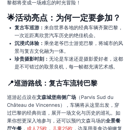
黎都将变成一场难忘的时光冒险！
🌟活动亮点：为何一定要参加？
复古车巡游：
来自世界各地的经典车辆齐聚巴黎，
一次近距离欣赏汽车历史的绝佳机会。
沉浸式体验：
乘坐老爷巴士游览巴黎，将城市的风
景与复古文化融为一体。
珍贵摄影时刻：
无论是车迷还是摄影爱好者，这都
是不可错过的取景良机，每一帧都充满艺术感。
📍巡游路线：复古车流转巴黎
巡游起点设在
文森城堡南侧广场
（Parvis Sud du
Château de Vincennes），车辆将从这里出发，穿
过巴黎的经典街道，展开一场文化与历史的巡礼。如
果你想更深入地参与，还可以预约文森马场的
全景餐
厅午餐
，
成人75欧
，
儿童25欧
，边享用美食边俯瞰复