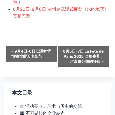
啦！
6月20日-9月6日 济州岛沉浸式展览《水的地形》
亮相巴黎
活
«
9月4日-6日 巴黎时尚
9月5日-7日 La Fête de
博物馆露天电影节
Paris 2025 巴黎盛典：
动
卢森堡公园的狂欢
»
导
航
本文目录
🎨 活动亮点：艺术与历史的交织
🏛️ 不容错过的文化站点