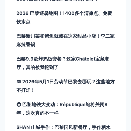
2026 巴黎避暑地图！1400多个清凉点、免费
饮水点
巴黎新川菜和烤鱼就藏在这家甜品小店！李二家
麻辣香锅
巴黎9.9欧炸鸡饭套餐？这家Châtelet宝藏餐
厅，真的被我挖到了
📅 2026年5月1日劳动节巴黎去哪玩？这些地方
不打烊！
🚇 巴黎地铁大变动：République站将关闭8
年，这次真的不一样
SHAN 山城手作：巴黎国风新餐厅，手作糖水