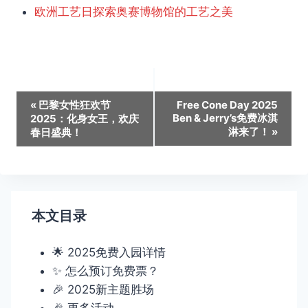
欧洲工艺日探索奥赛博物馆的工艺之美
活
«
巴黎女性狂欢节
Free Cone Day 2025
Ben & Jerry’s免费冰淇
2025：化身女王，欢庆
动
淋来了！
»
春日盛典！
导
航
本文目录
🌟 2025免费入园详情
✨ 怎么预订免费票？
🎉 2025新主题胜场