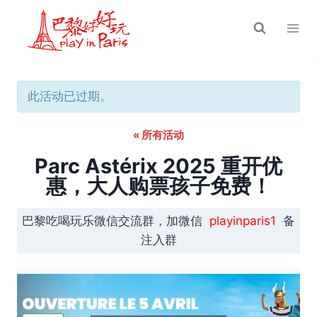
跳
到
内
容
此活动已过期。
« 所有活动
Parc Astérix 2025 重开优
惠，大人购票孩子免费！
巴黎吃喝玩乐微信交流群，加微信
playinparis1
备
注入群