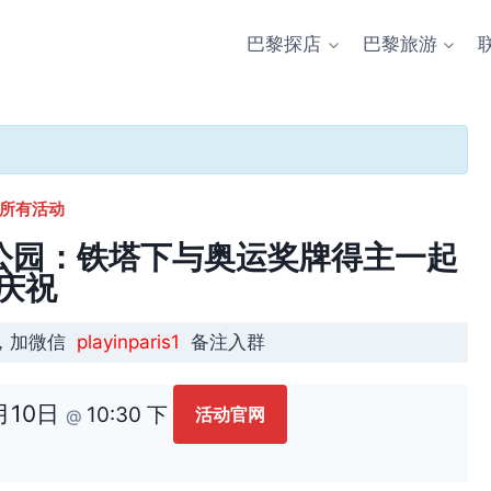
巴黎探店
巴黎旅游
 所有活动
ns 冠军公园：铁塔下与奥运奖牌得主一起
庆祝
，加微信
playinparis1
备注入群
 月10日
10:30 下
活动官网
@