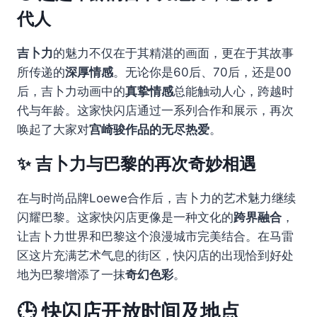
代人
吉卜力
的魅力不仅在于其精湛的画面，更在于其故事
所传递的
深厚情感
。无论你是60后、70后，还是00
后，吉卜力动画中的
真挚情感
总能触动人心，跨越时
代与年龄。这家快闪店通过一系列合作和展示，再次
唤起了大家对
宫崎骏作品的无尽热爱
。
✨ 吉卜力与巴黎的再次奇妙相遇
在与时尚品牌Loewe合作后，吉卜力的艺术魅力继续
闪耀巴黎。这家快闪店更像是一种文化的
跨界融合
，
让吉卜力世界和巴黎这个浪漫城市完美结合。在马雷
区这片充满艺术气息的街区，快闪店的出现恰到好处
地为巴黎增添了一抹
奇幻色彩
。
🕒 快闪店开放时间及地点