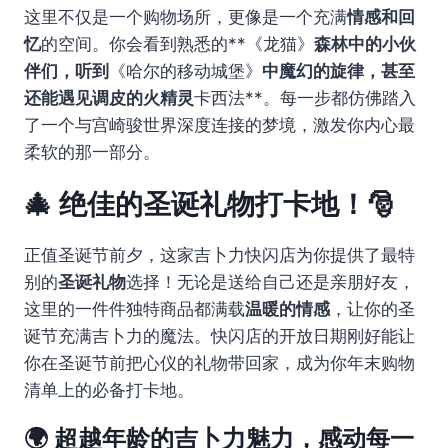
这里不仅是一个购物场所，更像是一个充满
情感和回
忆
的空间。你会看到熟悉的**《龙猫》
森林中的小伙
伴们，听到
《哈尔的移动城堡》
中魔幻的旋律，甚至
还能遇见调皮的火精灵
卡西法**。每一步都仿佛踏入
了一个与宫崎骏世界深度连接的梦境，激发你内心最
柔软的那一部分。
🎄 绝佳的圣诞礼物打卡地！🎅
正值圣诞节前夕，这家吉卜力快闪店为你提供了最特
别的
圣诞礼物
选择！无论是送给自己还是亲朋好友，
这里的一件件独特商品都满载
温暖的情感
，让你的圣
诞节充满吉卜力的魔法。快闪店的开放日期刚好能让
你在圣诞节前把心仪的礼物带回家，成为你年末购物
清单上的必备打卡地。
🌍 超越年龄的吉卜力魅力，感动每一