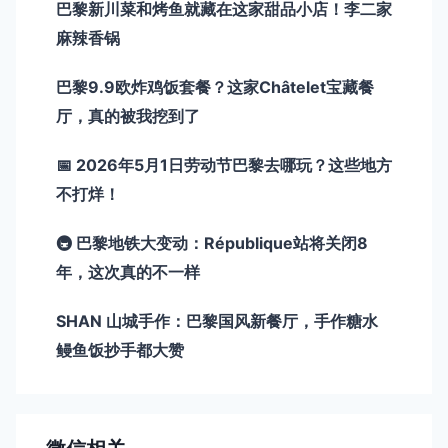
巴黎新川菜和烤鱼就藏在这家甜品小店！李二家
麻辣香锅
巴黎9.9欧炸鸡饭套餐？这家Châtelet宝藏餐
厅，真的被我挖到了
📅 2026年5月1日劳动节巴黎去哪玩？这些地方
不打烊！
🚇 巴黎地铁大变动：République站将关闭8
年，这次真的不一样
SHAN 山城手作：巴黎国风新餐厅，手作糖水
鳗鱼饭抄手都大赞