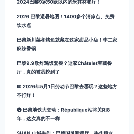
2024巴黎9家50欧以内的米其林餐厅！
2026 巴黎避暑地图！1400多个清凉点、免费
饮水点
巴黎新川菜和烤鱼就藏在这家甜品小店！李二家
麻辣香锅
巴黎9.9欧炸鸡饭套餐？这家Châtelet宝藏餐
厅，真的被我挖到了
📅 2026年5月1日劳动节巴黎去哪玩？这些地方
不打烊！
🚇 巴黎地铁大变动：République站将关闭8
年，这次真的不一样
SHAN 山城手作：巴黎国风新餐厅，手作糖水