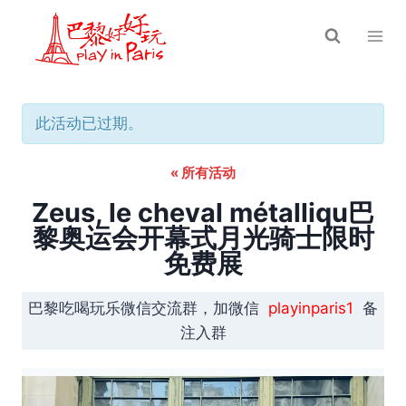
跳
到
内
容
此活动已过期。
« 所有活动
Zeus, le cheval métalliqu巴
黎奥运会开幕式月光骑士限时
免费展
巴黎吃喝玩乐微信交流群，加微信
playinparis1
备
注入群