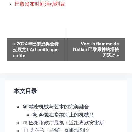
巴黎发布时间活动列表
活
«
2024年巴黎残奥会特
Vers la flamme de
Natlan 巴黎原神纳塔快
别展览 L’Art coûte que
动
闪活动
»
coûte
导
航
本文目录
🛠️ 精密机械与艺术的完美融合
🏇 奔驰在塞纳河上的机械马
🎨 巴黎市政厅展览：近距离欣赏宙斯
🚶‍♂️ 为什么「宙斯」如此特别？