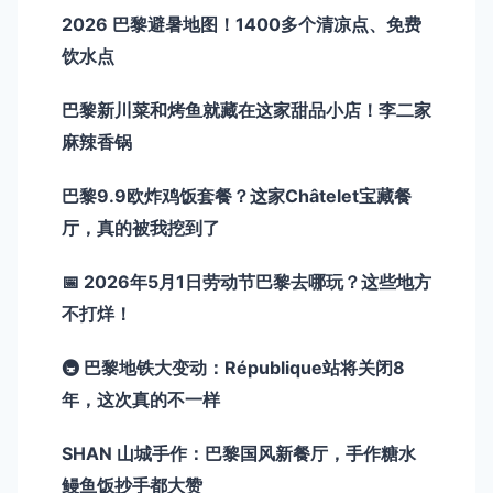
2026 巴黎避暑地图！1400多个清凉点、免费
饮水点
巴黎新川菜和烤鱼就藏在这家甜品小店！李二家
麻辣香锅
巴黎9.9欧炸鸡饭套餐？这家Châtelet宝藏餐
厅，真的被我挖到了
📅 2026年5月1日劳动节巴黎去哪玩？这些地方
不打烊！
🚇 巴黎地铁大变动：République站将关闭8
年，这次真的不一样
SHAN 山城手作：巴黎国风新餐厅，手作糖水
鳗鱼饭抄手都大赞