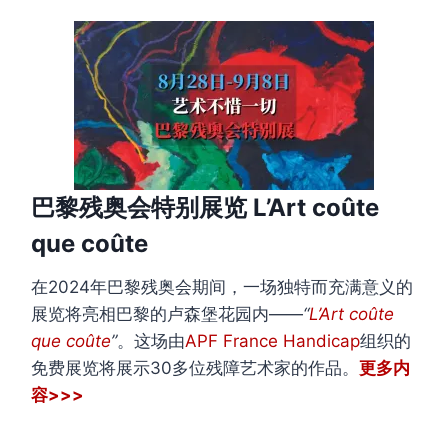
巴黎残奥会特别展览 L’Art coûte
que coûte
在2024年巴黎残奥会期间，一场独特而充满意义的
展览将亮相巴黎的卢森堡花园内——
“
L’Art coûte
que coûte
”
。这场由
APF France Handicap
组织的
免费展览将展示30多位残障艺术家的作品。
更多内
容>>>