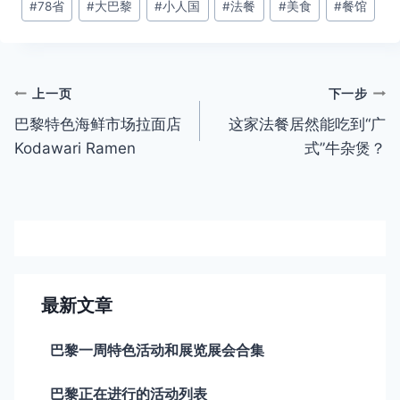
#
78省
#
大巴黎
#
小人国
#
法餐
#
美食
#
餐馆
章
标
签：
文
上一页
下一步
巴黎特色海鲜市场拉面店
这家法餐居然能吃到“广
章
Kodawari Ramen
式”牛杂煲？
导
航
最新文章
巴黎一周特色活动和展览展会合集
巴黎正在进行的活动列表