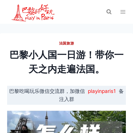
跳
到
内
容
法国旅游
巴黎小人国一日游！带你一
天之内走遍法国。
巴黎吃喝玩乐微信交流群，加微信
playinparis1
备
注入群