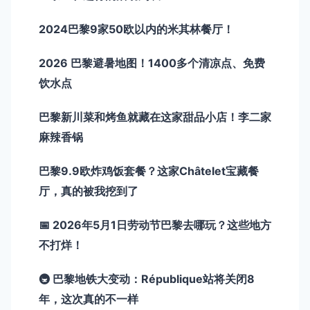
2024巴黎9家50欧以内的米其林餐厅！
2026 巴黎避暑地图！1400多个清凉点、免费
饮水点
巴黎新川菜和烤鱼就藏在这家甜品小店！李二家
麻辣香锅
巴黎9.9欧炸鸡饭套餐？这家Châtelet宝藏餐
厅，真的被我挖到了
📅 2026年5月1日劳动节巴黎去哪玩？这些地方
不打烊！
🚇 巴黎地铁大变动：République站将关闭8
年，这次真的不一样