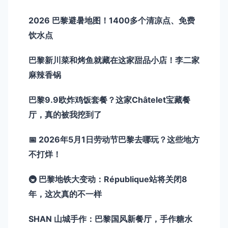
2026 巴黎避暑地图！1400多个清凉点、免费
饮水点
巴黎新川菜和烤鱼就藏在这家甜品小店！李二家
麻辣香锅
巴黎9.9欧炸鸡饭套餐？这家Châtelet宝藏餐
厅，真的被我挖到了
📅 2026年5月1日劳动节巴黎去哪玩？这些地方
不打烊！
🚇 巴黎地铁大变动：République站将关闭8
年，这次真的不一样
SHAN 山城手作：巴黎国风新餐厅，手作糖水