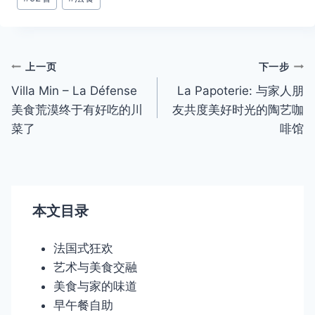
章
标
签：
文
上一页
下一步
Villa Min – La Défense
La Papoterie: 与家人朋
章
美食荒漠终于有好吃的川
友共度美好时光的陶艺咖
导
菜了
啡馆
航
本文目录
法国式狂欢
艺术与美食交融
美食与家的味道
早午餐自助