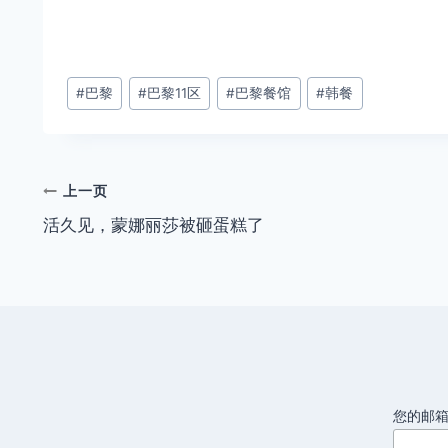
文
#
巴黎
#
巴黎11区
#
巴黎餐馆
#
韩餐
章
标
签：
文
上一页
活久见，蒙娜丽莎被砸蛋糕了
章
导
航
您的邮