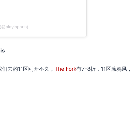
 (@playinparis)
is
我们去的11区刚开不久，
The Fork
有7-8折，11区涂鸦风，