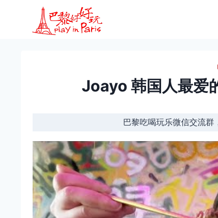
跳
到
内
容
Joayo 韩国人最
巴黎吃喝玩乐微信交流群