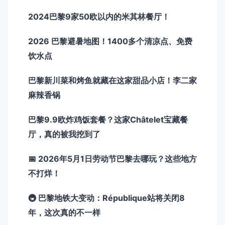
2024巴黎9家50欧以内的米其林餐厅！
2026 巴黎避暑地图！1400多个清凉点、免费
饮水点
巴黎新川菜和烤鱼就藏在这家甜品小店！李二家
麻辣香锅
巴黎9.9欧炸鸡饭套餐？这家Châtelet宝藏餐
厅，真的被我挖到了
📅 2026年5月1日劳动节巴黎去哪玩？这些地方
不打烊！
🚇 巴黎地铁大变动：République站将关闭8
年，这次真的不一样