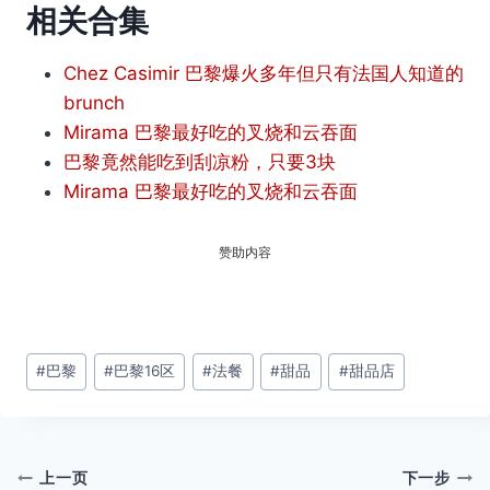
相关合集
Chez Casimir 巴黎爆火多年但只有法国人知道的
brunch
Mirama 巴黎最好吃的叉烧和云吞面
巴黎竟然能吃到刮凉粉，只要3块
Mirama 巴黎最好吃的叉烧和云吞面
赞助内容
文
#
巴黎
#
巴黎16区
#
法餐
#
甜品
#
甜品店
章
标
签：
文
上一页
下一步