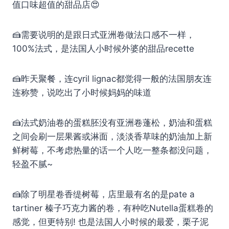
值口味超值的甜品店😍
🍰需要说明的是跟日式亚洲卷做法口感不一样，
100%法式，是法国人小时候外婆的甜品recette
🍰昨天聚餐，连cyril lignac都觉得一般的法国朋友连
连称赞，说吃出了小时候妈妈的味道
🍰法式奶油卷的蛋糕胚没有亚洲卷蓬松，奶油和蛋糕
之间会刷一层果酱或淋面，淡淡香草味的奶油加上新
鲜树莓，不考虑热量的话一个人吃一整条都没问题，
轻盈不腻~
🍰除了明星卷香缇树莓，店里最有名的是pate a
tartiner 榛子巧克力酱的卷，有种吃Nutella蛋糕卷的
感觉，但更特别! 也是法国人小时候的最爱，栗子泥