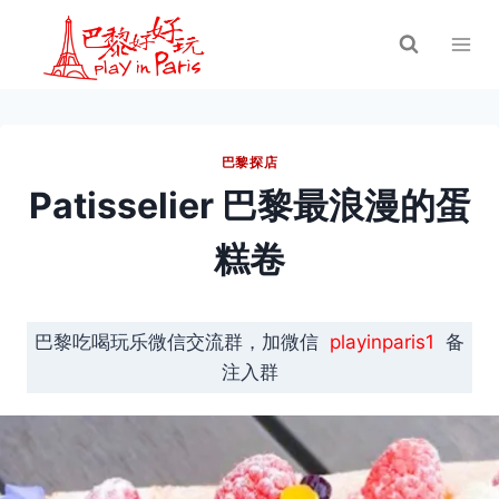
跳
到
内
容
巴黎探店
Patisselier 巴黎最浪漫的蛋
糕卷
巴黎吃喝玩乐微信交流群，加微信
playinparis1
备
注入群