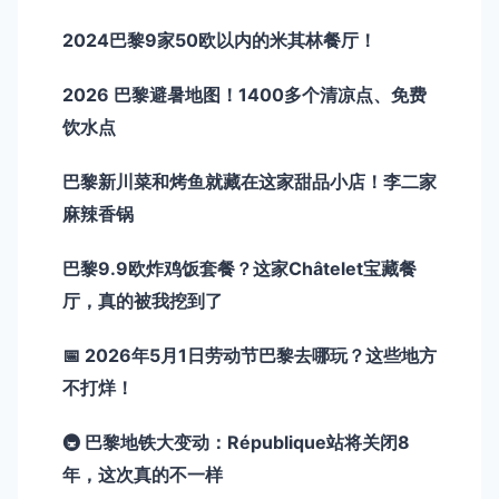
2024巴黎9家50欧以内的米其林餐厅！
2026 巴黎避暑地图！1400多个清凉点、免费
饮水点
巴黎新川菜和烤鱼就藏在这家甜品小店！李二家
麻辣香锅
巴黎9.9欧炸鸡饭套餐？这家Châtelet宝藏餐
厅，真的被我挖到了
📅 2026年5月1日劳动节巴黎去哪玩？这些地方
不打烊！
🚇 巴黎地铁大变动：République站将关闭8
年，这次真的不一样