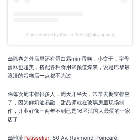
A post shared by Kimi in Paris (@playinparis)
🍰除卷之外店里还有蛋白霜mini蛋糕，小饼干，字母
蛋糕也超美，搭配各种食用🌸颜值爆表，说是巴黎最
浪漫的蛋糕店一点都不为过
🍰每次周末都很多人，周天开半天，常常去橱窗都空
了，因为鲜奶油易融，甜品师就在玻璃房里现场制
作，开业好像一两年不到已是16区法国人最爱的一家
店了
🍰地址
Patisselier
: 60 Av. Raymond Poincaré,