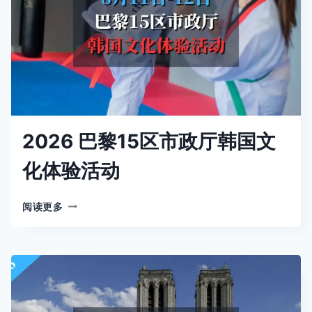
节
CINÉ
QUARTIER
13
2026 巴黎15区市政厅韩国文
化体验活动
2026
阅读更多
巴
黎
15
区
市
政
厅