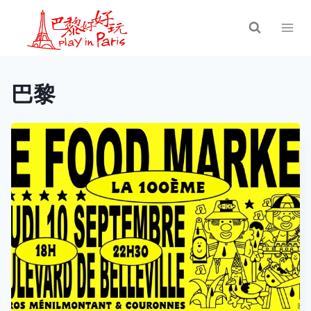
跳
到
内
容
巴黎