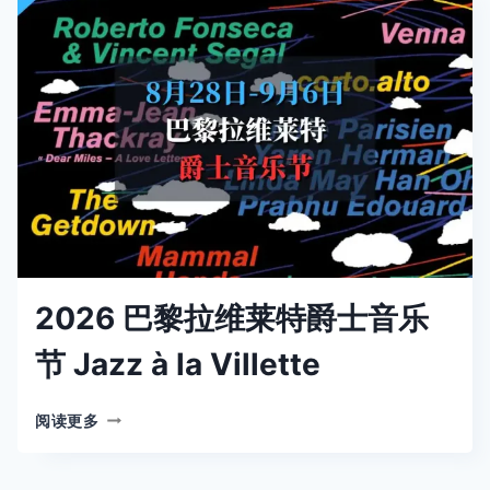
莱
特
爵
士
音
乐
节
JAZZ
À
LA
VILLETTE
2026 巴黎拉维莱特爵士音乐
节 Jazz à la Villette
2026
阅读更多
巴
黎
拉