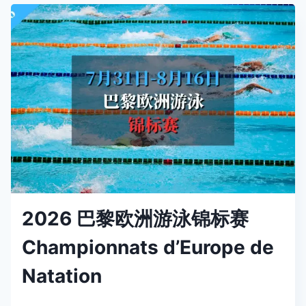
维
莱
特
爵
士
音
乐
节
JAZZ
À
LA
VILLETTE
2026 巴黎欧洲游泳锦标赛
Championnats d’Europe de
Natation