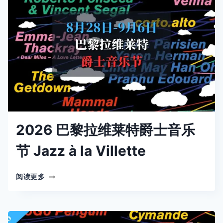
母
升
天
节
庆
典
攻
略
2026 巴黎拉维莱特爵士音乐
节 Jazz à la Villette
2026
阅读更多
巴
黎
拉
维