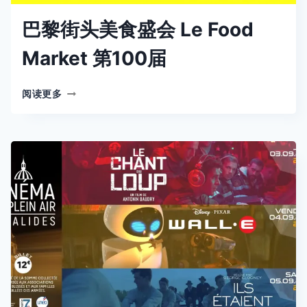
巴黎街头美食盛会 Le Food
Market 第100届
巴
阅读更多
黎
街
头
美
食
盛
会
LE
FOOD
MARKET
第
100
届