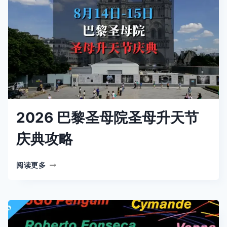
韩
国
文
化
体
验
活
动
2026 巴黎圣母院圣母升天节
庆典攻略
2026
阅读更多
巴
黎
圣
母
院
圣