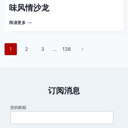
味风情沙龙
SALON
阅读更多
SAVEURS
DES
PLAISIRS
GOURMANDS
页
下
1
2
3
…
138
2026
冬
面
一
季
巴
页
导
黎
美
航
味
订阅消息
风
情
沙
您的邮箱
龙