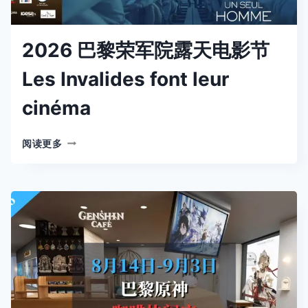
2026 巴黎荣军院露天电影节
Les Invalides font leur
cinéma
2026
阅读更多
巴
黎
荣
军
院
露
天
电
影
节
LES