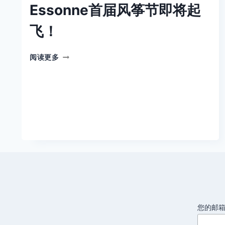
Essonne首届风筝节即将起
飞！
ESSONNE
阅读更多
首
届
风
筝
节
即
将
起
飞！
您的邮