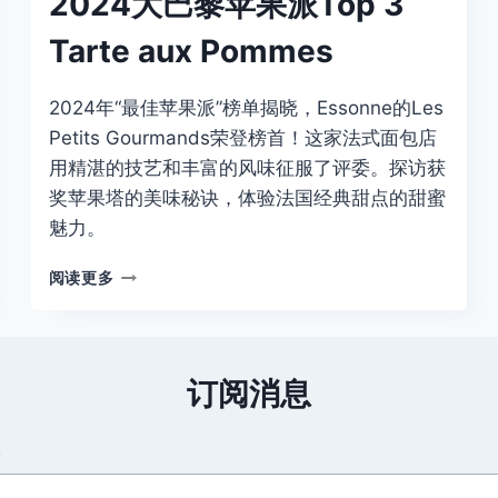
2024大巴黎苹果派Top 3
Tarte aux Pommes
2024年“最佳苹果派”榜单揭晓，Essonne的Les
Petits Gourmands荣登榜首！这家法式面包店
用精湛的技艺和丰富的风味征服了评委。探访获
奖苹果塔的美味秘诀，体验法国经典甜点的甜蜜
魅力。
2024
阅读更多
大
巴
黎
苹
订阅消息
果
派
TOP
箱
3
TARTE