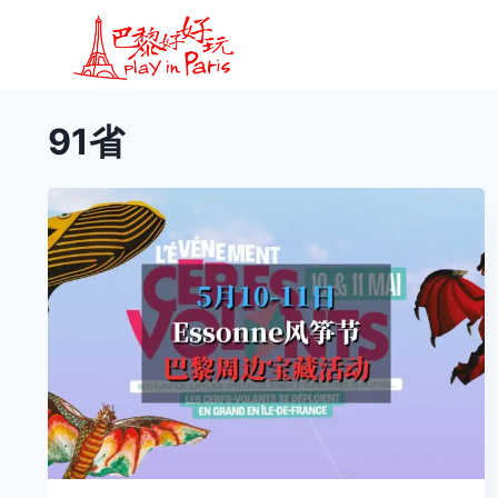
跳
到
内
容
91省