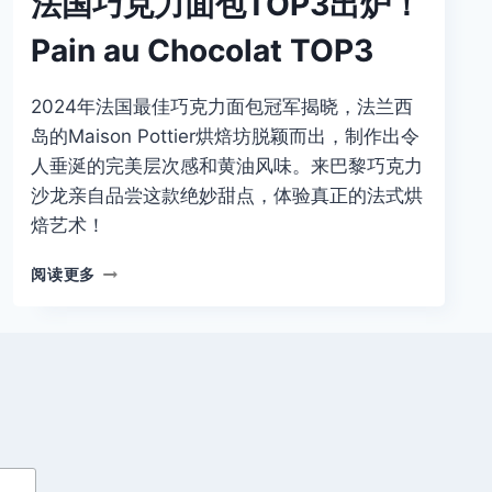
法国巧克力面包TOP3出炉！
Pain au Chocolat TOP3
2024年法国最佳巧克力面包冠军揭晓，法兰西
岛的Maison Pottier烘焙坊脱颖而出，制作出令
人垂涎的完美层次感和黄油风味。来巴黎巧克力
沙龙亲自品尝这款绝妙甜点，体验真正的法式烘
焙艺术！
法
阅读更多
国
巧
克
力
面
包
TOP3
出
炉！