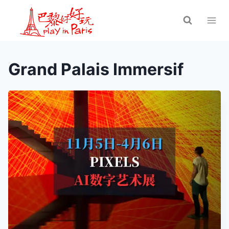
跳
到
内
容
Grand Palais Immersif