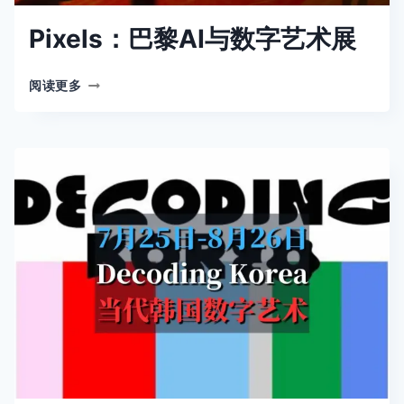
Pixels：巴黎AI与数字艺术展
PIXELS：
阅读更多
巴
黎
AI
与
数
字
艺
术
展