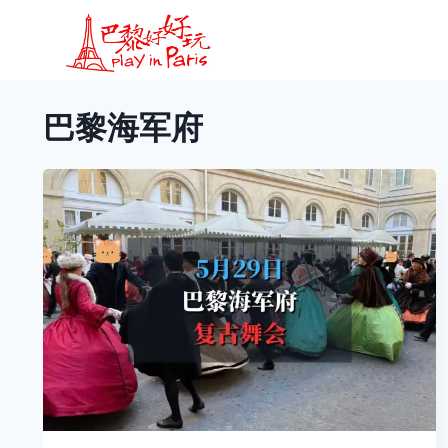
跳
到
内
容
巴黎海军府