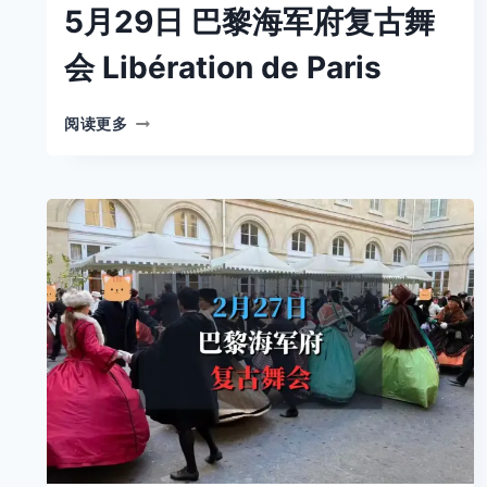
5月29日 巴黎海军府复古舞
会 Libération de Paris
5
阅读更多
月
29
日
巴
黎
海
军
府
复
古
舞
会
LIBÉRATION
DE
PARIS