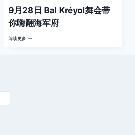
9月28日 Bal Kréyol舞会带
你嗨翻海军府
9
阅读更多
月
28
日
BAL
KRÉYOL
舞
会
带
你
嗨
翻
海
军
府