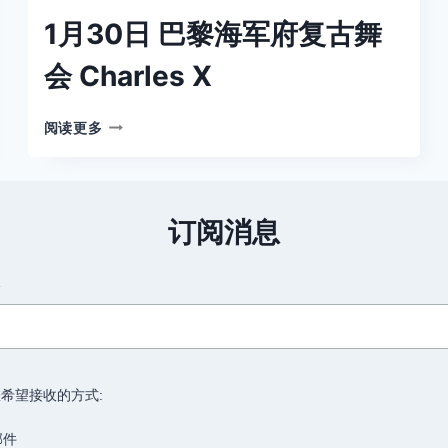
XVI
1月30日 巴黎海军府复古舞
会 Charles X
1
阅读更多
月
30
日
巴
订阅消息
黎
海
军
箱
府
复
古
舞
会
希望接收的方式:
CHARLES
X
邮件