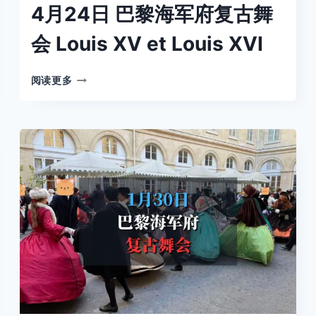
4月24日 巴黎海军府复古舞
会 Louis XV et Louis XVI
4
阅读更多
月
24
日
巴
黎
海
军
府
复
古
舞
会
LOUIS
XV
ET
LOUIS