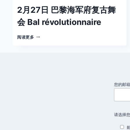
2月27日 巴黎海军府复古舞
会 Bal révolutionnaire
2
阅读更多
月
27
日
巴
黎
海
军
府
您的邮
复
古
舞
会
请选择您
BAL
RÉVOLUTIONNAIRE