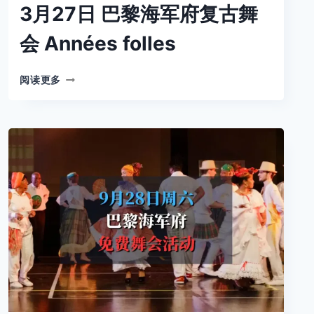
3月27日 巴黎海军府复古舞
会 Années folles
3
阅读更多
月
27
日
巴
黎
海
军
府
复
古
舞
会
ANNÉES
FOLLES