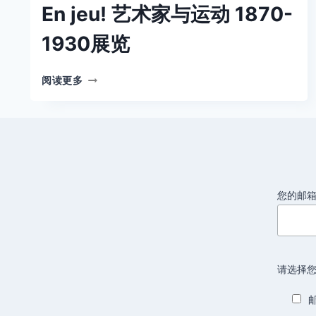
En jeu! 艺术家与运动 1870-
1930展览
EN
阅读更多
JEU!
艺
术
家
与
运
动
1870-
您的邮
1930
展
览
请选择您