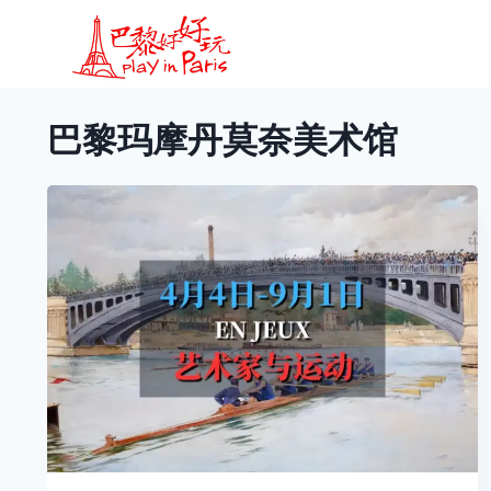
跳
到
内
容
巴黎玛摩丹莫奈美术馆