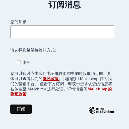
订阅消息
仪
式：
每
您的邮箱
月
不
可
错
过
请选择您希望接收的方式:
的
庄
邮件
严
盛
您可以随时点击我们电子邮件页脚中的链接取消订阅。具
典
体可以查看我们的
隐私政策
。我们使用 Mailchimp 作为我
们的营销平台。 点击下方订阅，即表示您承认您的信息将
被传输至 Mailchimp 进行处理。详情请查阅
Mailchimp的
隐私政策