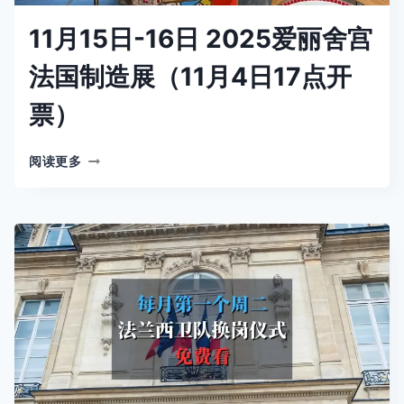
11月15日-16日 2025爱丽舍宫
法国制造展（11月4日17点开
票）
11
阅读更多
月
15
日-16
日
2025
爱
丽
舍
宫
法
国
制
造