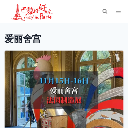
跳
到
内
容
爱丽舍宫