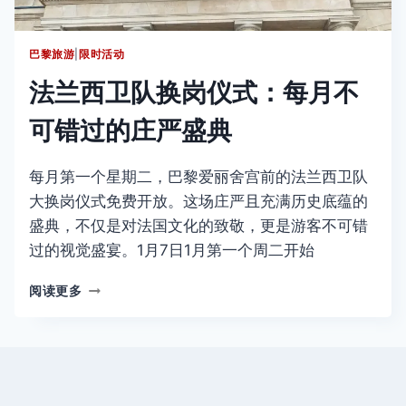
展
（11
巴黎旅游
|
限时活动
月
4
法兰西卫队换岗仪式：每月不
日
17
可错过的庄严盛典
点
开
票）
每月第一个星期二，巴黎爱丽舍宫前的法兰西卫队
大换岗仪式免费开放。这场庄严且充满历史底蕴的
盛典，不仅是对法国文化的致敬，更是游客不可错
过的视觉盛宴。1月7日1月第一个周二开始
法
阅读更多
兰
西
卫
队
换
岗