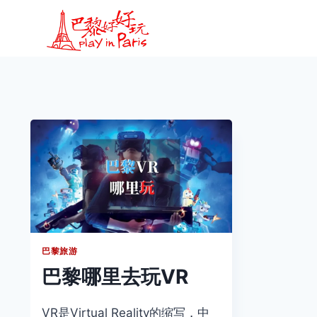
跳
到
内
容
巴黎旅游
巴黎哪里去玩VR
VR是Virtual Reality的缩写，中