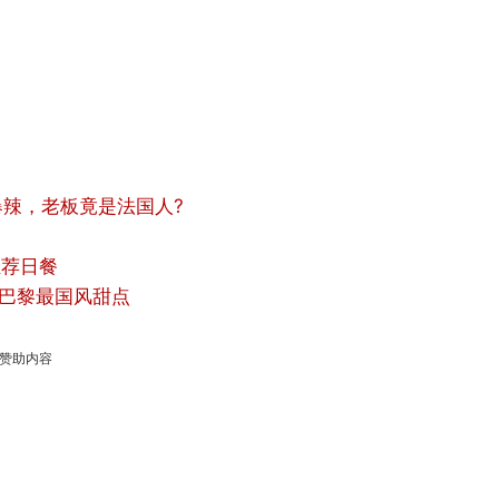
吃爆辣，老板竟是法国人?
推荐日餐
录同款 巴黎最国风甜点
赞助内容