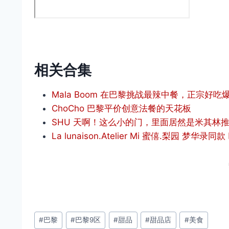
相关合集
Mala Boom 在巴黎挑战最辣中餐，正宗好
ChoCho 巴黎平价创意法餐的天花板
SHU 天啊！这么小的门，里面居然是米其林
La lunaison.Atelier Mi 蜜僖.梨园 梦华
文
#
巴黎
#
巴黎9区
#
甜品
#
甜品店
#
美食
章