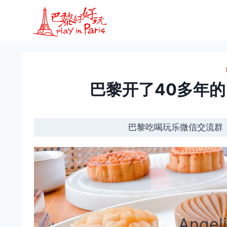
跳
到
内
容
巴黎开了40多年
巴黎吃喝玩乐微信交流群
Angeli