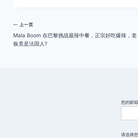
标
签：
文
上一页
Mala Boom 在巴黎挑战最辣中餐，正宗好吃爆辣，老
章
板竟是法国人?
导
航
您的邮
请选择您