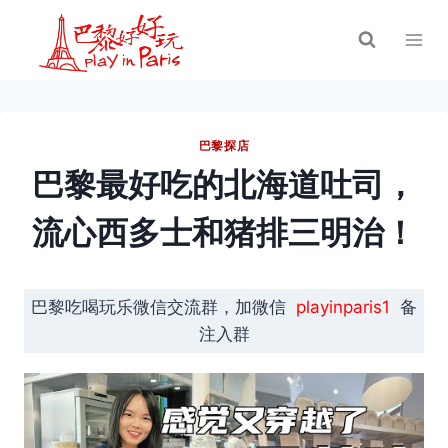
跳
到
内
容
巴黎探店
巴黎最好吃的北海道吐司，
流心西多士和猪排三明治！
巴黎吃喝玩乐微信交流群，加微信
playinparis1
备
注入群