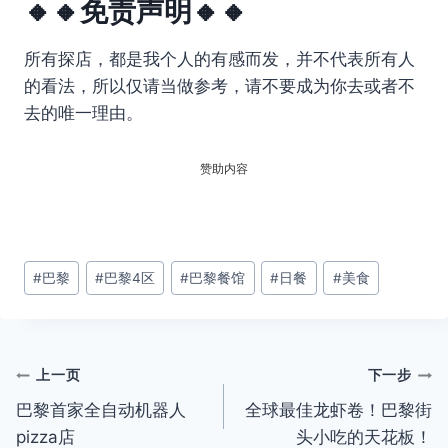
🔸🔸免责声明🔸🔸
所有探店，都是我个人的有感而发，并不代表所有人
的看法，所以仅请当做参考，请不要成为你去或者不
去的唯一理由。
赞助内容
文
#
巴黎
#
巴黎4区
#
巴黎餐馆
#
日餐
#
美食
章
标
签：
文
上一页
下一步
巴黎首家全自动机器人
全球最佳龙虾卷！巴黎街
章
pizza店
头小吃的天花板！