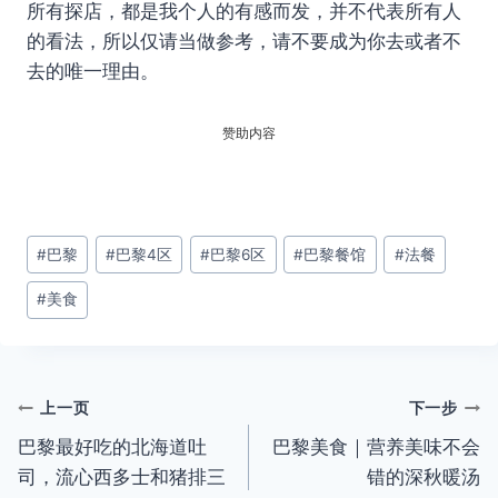
所有探店，都是我个人的有感而发，并不代表所有人
的看法，所以仅请当做参考，请不要成为你去或者不
去的唯一理由。
赞助内容
文
#
巴黎
#
巴黎4区
#
巴黎6区
#
巴黎餐馆
#
法餐
章
#
美食
标
签：
文
上一页
下一步
巴黎最好吃的北海道吐
巴黎美食｜营养美味不会
章
司，流心西多士和猪排三
错的深秋暖汤