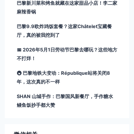
巴黎新川菜和烤鱼就藏在这家甜品小店！李二家
麻辣香锅
巴黎9.9欧炸鸡饭套餐？这家Châtelet宝藏餐
厅，真的被我挖到了
📅 2026年5月1日劳动节巴黎去哪玩？这些地方
不打烊！
🚇 巴黎地铁大变动：République站将关闭8
年，这次真的不一样
SHAN 山城手作：巴黎国风新餐厅，手作糖水
鳗鱼饭抄手都大赞