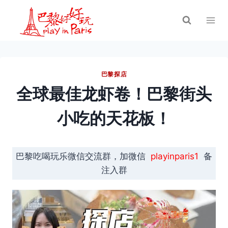
跳
到
内
容
巴黎探店
全球最佳龙虾卷！巴黎街头
小吃的天花板！
巴黎吃喝玩乐微信交流群，加微信
playinparis1
备
注入群