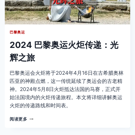
事
项，
安
全
措
巴黎奥运
施
及
2024 巴黎奥运火炬传递：光
交
通
辉之旅
管
理
巴黎奥运会火炬将于2024年4月16日在古希腊奥林
匹亚的神殿点燃，这一传统延续了奥运会的古老精
神。2024年5月8日火炬抵达法国的马赛，正式开
始法国境内的火炬传递旅程。本文将详细讲解奥运
火炬的传递路线和时间表。
2024
阅读更多
巴
黎