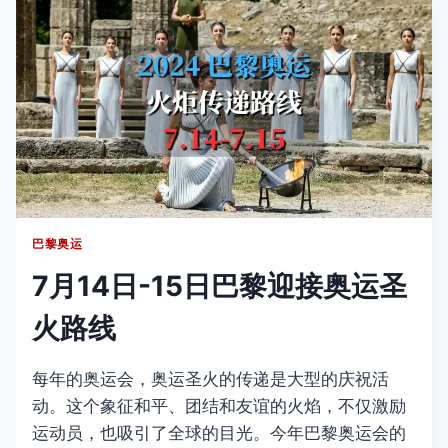
巴
黎
奥
运
会：
25
个
奥
运
免
费
巴黎奥运
观
赛
7月14日-15日巴黎迎接奥运圣
狂
欢
火路线
区
每年的奥运会，奥运圣火的传递是大型的庆祝活
动。这个象征和平、团结和友谊的火焰，不仅激励
运动员，也吸引了全球的目光。今年巴黎奥运会的