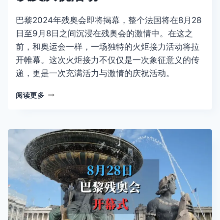
巴黎2024年残奥会即将揭幕，整个法国将在8月28
日至9月8日之间沉浸在残奥会的激情中。在这之
前，和奥运会一样，一场独特的火炬接力活动将拉
开帷幕。这次火炬接力不仅仅是一次象征意义的传
递，更是一次充满活力与激情的庆祝活动。
2024
阅读更多
巴
黎
残
奥
会
火
炬
传
递
路
线
以