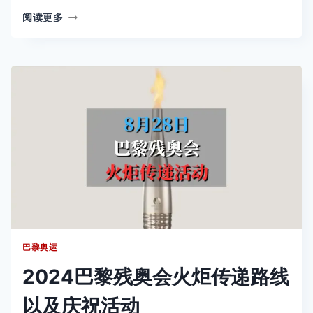
巴
阅读更多
黎
2024
残
奥
会
闭
幕
式：
一
场
电
音
盛
宴
巴黎奥运
2024巴黎残奥会火炬传递路线
以及庆祝活动