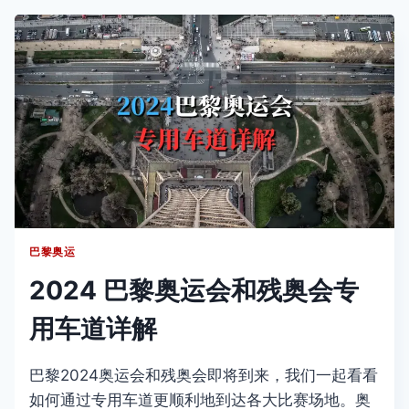
奥
运
火
炬
传
递：
光
辉
之
旅
巴黎奥运
2024 巴黎奥运会和残奥会专
用车道详解
巴黎2024奥运会和残奥会即将到来，我们一起看看
如何通过专用车道更顺利地到达各大比赛场地。奥