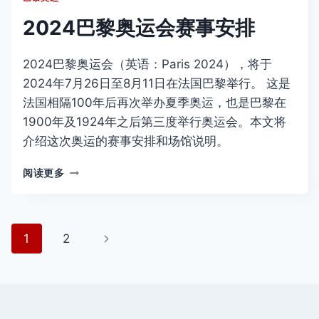
2024巴黎奥运会赛事安排
2024巴黎奥运会（英语：Paris 2024），将于
2024年7月26日至8月11日在法国巴黎举行。 这是
法国相隔100年后再次举办夏季奥运，也是巴黎在
1900年及1924年之后第三度举行奥运会。本文将
介绍这次奥运的赛事安排和场馆说明。
2024
阅读更多
巴
黎
奥
运
页
下
1
2
会
赛
面
一
事
安
页
导
排