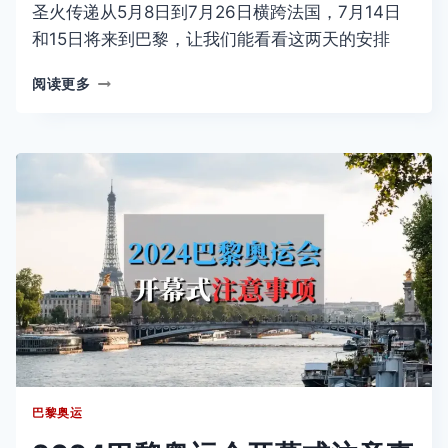
圣火传递从5月8日到7月26日横跨法国，7月14日
和15日将来到巴黎，让我们能看看这两天的安排
7
阅读更多
月
14
日-15
日
巴
黎
迎
接
奥
运
圣
火
路
线
巴黎奥运