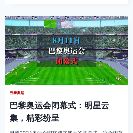
DE
PARIS
2024
巴
黎
2024
残
奥
会
开
幕
式
巴黎奥运
巴黎奥运会闭幕式：明星云
集，精彩纷呈
巴黎2024奥运会即将迎来盛大的闭幕式。这个闭幕