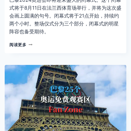
式将于8月11日在法兰西体育场举行，并将为这次盛
会画上圆满的句号。闭幕式将于21点开始，持续约
两个小时。整场仪式分为三个部分，闭幕式的明星
阵容也备受期待。
巴
阅读更多
黎
奥
运
会
闭
幕
式：
明
星
云
集，
精
彩
纷