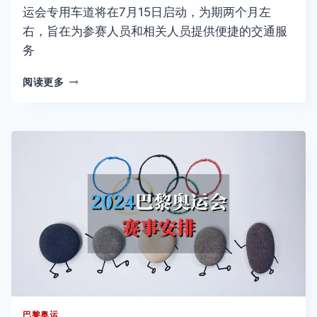
运会专用车道将在7月15日启动，为期两个月左
右，旨在为参赛人员和相关人员提供便捷的交通服
务
2024
阅读更多
巴
黎
奥
运
会
和
残
奥
会
专
用
车
道
详
解
巴黎奥运