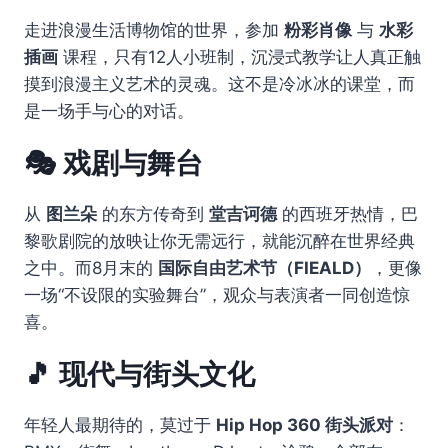
走进浪漫生活博物馆的世界，参加
粉彩肖像
与
水彩
插画
课程，只有12人小班制，沉浸式教学让人真正触
摸到浪漫主义艺术的灵魂。这不是冷冰冰的课堂，而
是一场手与心的对话。
🎭 戏剧与舞台
从
图兰朵
的东方传奇到
堂吉诃德
的西班牙热情，巴
黎歌剧院的放映让你无需远行，就能沉醉在世界经典
之中。而8月末的
国际自由艺术节（FIEALD）
，更像
一场“不设限的实验舞台”，观众与表演者一同创造惊
喜。
🎵 现代与街头文化
年轻人最期待的，莫过于
Hip Hop 360 街头派对
：