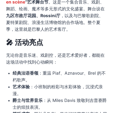
en scène
”艺术舞台节
。这是一个集合音乐、戏剧、
舞蹈、绘画、魔术等多元形式的文化盛宴。舞台设在
九区市政厅花园、Rossini厅
，以及与巴黎歌剧院、
夏特莱剧院、浪漫生活博物馆的合作场地。整个夏
季，这里就是巴黎人的艺术客厅。
🎤 活动亮点
无论你是音乐迷、戏剧控，还是艺术爱好者，都能在
这场活动中找到心动瞬间：
经典法语香颂
：重温 Piaf、Aznavour、Brel 的不
朽歌声。
艺术体验
：小班制的粉彩与水彩体验，沉浸式浪
漫。
爵士与世界音乐
：从 Miles Davis 致敬到吉普赛爵
士的炫技表演。