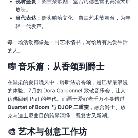
视听盛宴
：图兰朵歌剧、堂吉诃德芭蕾的高清大屏
放映。
当代表达
：街头嘻哈文化、自由艺术节舞台，为年
轻一代发声。
每一场活动都像是一封艺术情书，写给所有热爱生活
的人。
🎼 音乐篇：从香颂到爵士
在温柔的夏日晚风中，聆听法语香颂，是巴黎最浪漫
的体验。7月的 Dora Carbonnel 致敬音乐会，让人
仿佛回到 Piaf 的年代。而爵士爱好者千万不要错过
Quartet of Boom
与
DJOP 二重奏
，融合爵士、放
克与迪士尼曲目的跨界演绎，既复古又新潮。
🎨 艺术与创意工作坊