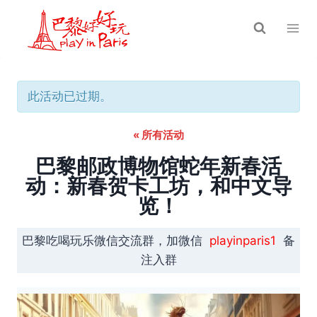
跳
到
内
容
此活动已过期。
« 所有活动
巴黎邮政博物馆蛇年新春活
动：新春贺卡工坊，和中文导
览！
巴黎吃喝玩乐微信交流群，加微信
playinparis1
备
注入群