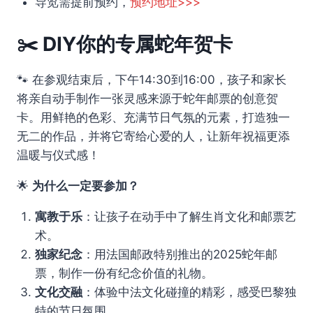
导览需提前预约，
预约地址>>>
✂️
DIY你的专属蛇年贺卡
🐾 在参观结束后，下午14:30到16:00，孩子和家长
将亲自动手制作一张灵感来源于蛇年邮票的创意贺
卡。用鲜艳的色彩、充满节日气氛的元素，打造独一
无二的作品，并将它寄给心爱的人，让新年祝福更添
温暖与仪式感！
🌟
为什么一定要参加？
寓教于乐
：让孩子在动手中了解生肖文化和邮票艺
术。
独家纪念
：用法国邮政特别推出的2025蛇年邮
票，制作一份有纪念价值的礼物。
文化交融
：体验中法文化碰撞的精彩，感受巴黎独
特的节日氛围。