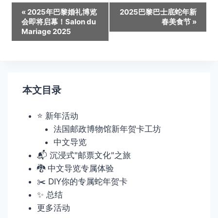
活
«
2025年巴黎婚礼博览
2025巴黎巴士底蛇年新
会即将启幕！Salon du
春美食节
»
动
Mariage 2025
导
航
本文目录
⭐ 新年活动
法国邮政博物馆新年贺卡工坊
中文导览
📬 沉浸式"邮票文化"之旅
🐉 中文导览专属体验
✂️ DIY你的专属蛇年贺卡
✨ 总结
更多活动