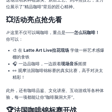
这场活动从种植源头、烘焙工艺、到冲煮技艺，全方
位展示了“精品咖啡”背后的匠心精神。
💥活动亮点抢先看
🎉这里不仅可以喝咖啡，重点是——
怎么玩咖啡！
你可以：
🎨 在
Latte Art Live拉花现场
学做一杯艺术感爆
棚的拿铁
🎧 一边品咖啡，一边跟着
现场音乐
摇摆
👀 观摩法国咖啡锦标赛的真实比赛，高手对决太
精彩！
此外，还有咖啡品鉴、文化讲座、互动游戏等各种体
验，每一项都能让你“咖啡脑洞大开”。
🏆法国咖啡锦标赛开战