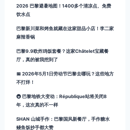
2026 巴黎避暑地图！1400多个清凉点、免费
饮水点
巴黎新川菜和烤鱼就藏在这家甜品小店！李二家
麻辣香锅
巴黎9.9欧炸鸡饭套餐？这家Châtelet宝藏餐
厅，真的被我挖到了
📅 2026年5月1日劳动节巴黎去哪玩？这些地方
不打烊！
🚇 巴黎地铁大变动：République站将关闭8
年，这次真的不一样
SHAN 山城手作：巴黎国风新餐厅，手作糖水
鳗鱼饭抄手都大赞