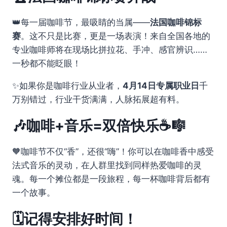
👑每一届咖啡节，最吸睛的当属——
法国咖啡锦标
赛
。这不只是比赛，更是一场表演！来自全国各地的
专业咖啡师将在现场比拼拉花、手冲、感官辨识……
一秒都不能眨眼！
✨如果你是咖啡行业从业者，
4月14日专属职业日
千
万别错过，行业干货满满，人脉拓展超有料。
🎶咖啡+音乐=双倍快乐☕🎼
🧡咖啡节不仅“香”，还很“嗨”！你可以在咖啡香中感受
法式音乐的灵动，在人群里找到同样热爱咖啡的灵
魂。每一个摊位都是一段旅程，每一杯咖啡背后都有
一个故事。
🗓️记得安排好时间！